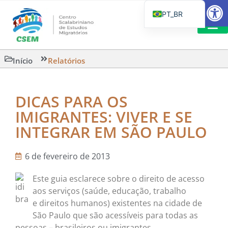
Barra de Fe
PT_BR
EN
IT
LEITURAS 
Início
Relatórios
ES
DICAS PARA OS
IMIGRANTES: VIVER E SE
INTEGRAR EM SÃO PAULO
6 de fevereiro de 2013
Este guia esclarece sobre o direito de acesso
aos serviços (saúde, educação, trabalho
e direitos humanos) existentes na cidade de
São Paulo que são acessíveis para todas as
pessoas – brasileiros ou imigrantes.