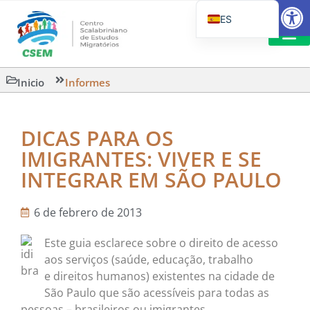
Abrir
ES
PT_BR
EN
LECTURA
Inicio
Informes
IT
DICAS PARA OS
IMIGRANTES: VIVER E SE
INTEGRAR EM SÃO PAULO
6 de febrero de 2013
Este guia esclarece sobre o direito de acesso
aos serviços (saúde, educação, trabalho
e direitos humanos) existentes na cidade de
São Paulo que são acessíveis para todas as
pessoas – brasileiros ou imigrantes.