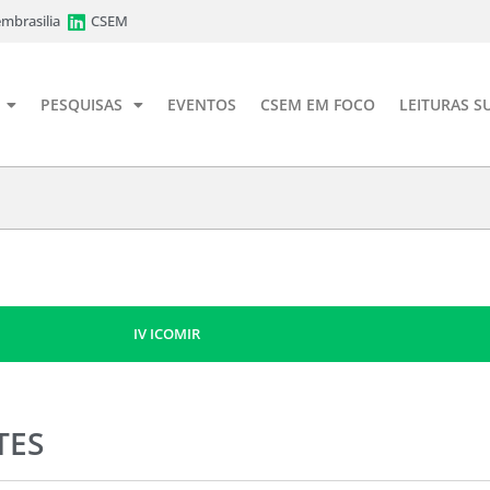
mbrasilia
CSEM
PESQUISAS
EVENTOS
CSEM EM FOCO
LEITURAS S
IV ICOMIR
TES