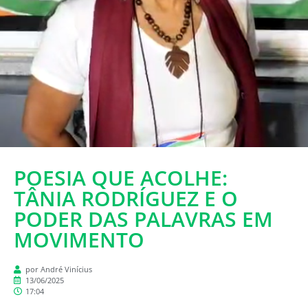
POESIA QUE ACOLHE:
TÂNIA RODRÍGUEZ E O
PODER DAS PALAVRAS EM
MOVIMENTO
por André Vinícius
13/06/2025
17:04