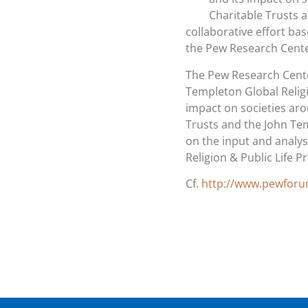
Charitable Trusts 
collaborative effort bas
the Pew Research Center’
The Pew Research Center
Templeton Global Religi
impact on societies aro
Trusts and the John Tem
on the input and analys
Religion & Public Life Pr
Cf.
http://www.pewforum.