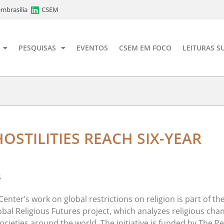
mbrasilia
CSEM
PESQUISAS
EVENTOS
CSEM EM FOCO
LEITURAS S
OSTILITIES REACH SIX-YEAR
4
nter’s work on global restrictions on religion is part of th
al Religious Futures project, which analyzes religious cha
ocieties around the world. The initiative is funded by The P