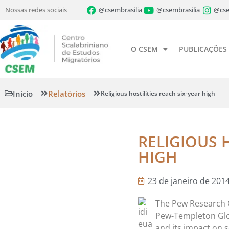
Nossas redes sociais
@csembrasilia
@csembrasilia
@cse
O CSEM
PUBLICAÇÕES
Início
Relatórios
Religious hostilities reach six-year high
RELIGIOUS H
HIGH
23 de janeiro de 201
The Pew Research Ce
Pew-Templeton Glob
and its impact on s