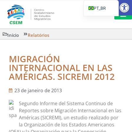
Barra de Fe
PT_BR
EN
IT
LEITURAS 
Início
Relatórios
ES
MIGRACIÓN
INTERNACIONAL EN LAS
AMÉRICAS. SICREMI 2012
23 de janeiro de 2013
Segundo Informe del Sistema Continuo de
Reportes sobre Migración Internacional en las
Américas (SICREMI), un estudio realizado por
la Organización de los Estados Americanos
(OEA) y la Organización para la Cooperación