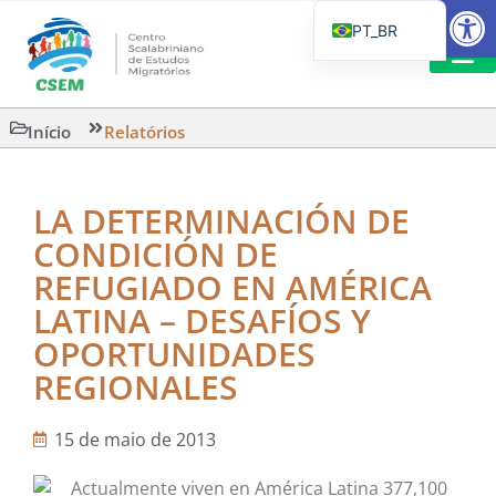
Barra de Fe
PT_BR
EN
IT
LEITURAS 
Início
Relatórios
ES
LA DETERMINACIÓN DE
CONDICIÓN DE
REFUGIADO EN AMÉRICA
LATINA – DESAFÍOS Y
OPORTUNIDADES
REGIONALES
15 de maio de 2013
Actualmente viven en América Latina 377,100