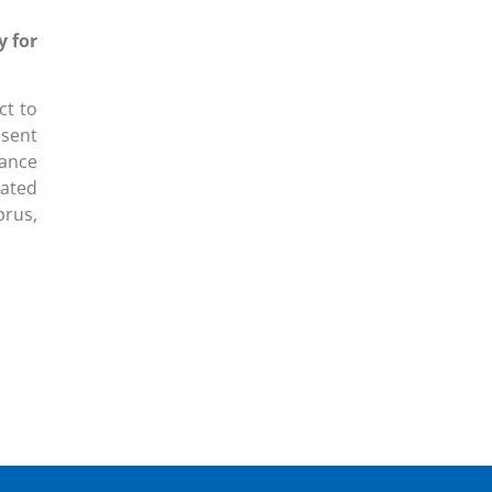
y for
ct to
 sent
lance
ated
prus,