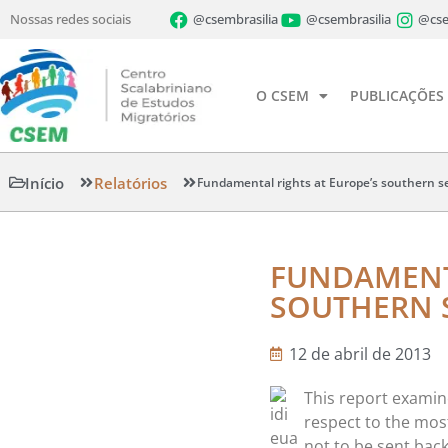
Nossas redes sociais
@csembrasilia
@csembrasilia
@cse
O CSEM
PUBLICAÇÕES
Início
Relatórios
Fundamental rights at Europe’s southern s
FUNDAMENTA
SOUTHERN 
12 de abril de 2013
This report examin
respect to the most
not to be sent bac