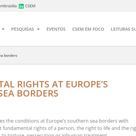
mbrasilia
CSEM
PESQUISAS
EVENTOS
CSEM EM FOCO
LEITURAS S
ea borders
L RIGHTS AT EUROPE’S
SEA BORDERS
es the conditions at Europe’s southern sea borders with
 fundamental rights of a person, the right to life and the ri
k to torture, persecution or inhuman treatment.