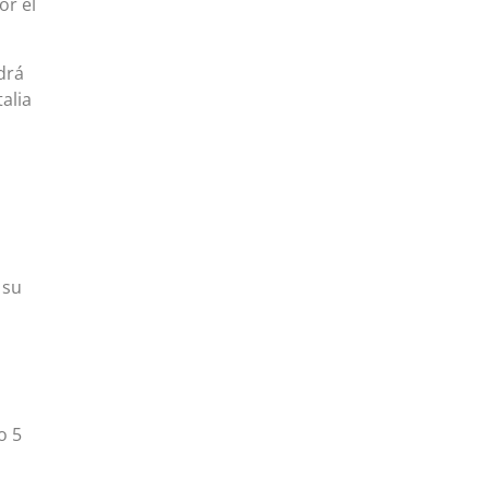
or el
drá
alia
 su
o 5