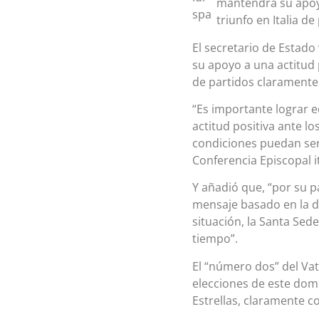
mantendrá su apoyo
triunfo en Italia d
El secretario de Estado
su apoyo a una actitud p
de partidos claramente 
“Es importante lograr e
actitud positiva ante l
condiciones puedan ser o
Conferencia Episcopal it
Y añadió que, “por su p
mensaje basado en la di
situación, la Santa Se
tiempo”.
El “número dos” del Vat
elecciones de este domi
Estrellas, claramente co