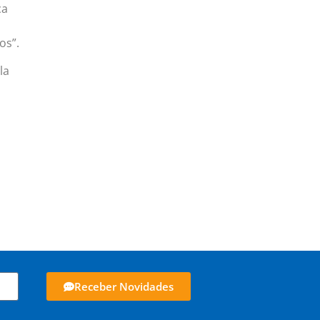
ca
os”.
la
Receber Novidades