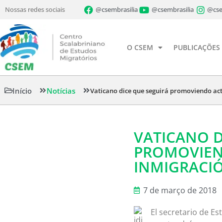
Nossas redes sociais
@csembrasilia
@csembrasilia
@cse
O CSEM
PUBLICAÇÕES
Início
Notícias
Vaticano dice que seguirá promoviendo acti
VATICANO D
PROMOVIEND
INMIGRACI
7 de março de 2018
El secretario de Es