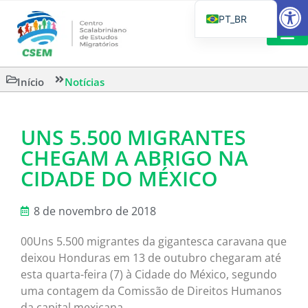
Barra de Fe
PT_BR
EN
IT
LEITURAS 
Início
Notícias
ES
UNS 5.500 MIGRANTES
CHEGAM A ABRIGO NA
CIDADE DO MÉXICO
8 de novembro de 2018
00Uns 5.500 migrantes da gigantesca caravana que
deixou Honduras em 13 de outubro chegaram até
esta quarta-feira (7) à Cidade do México, segundo
uma contagem da Comissão de Direitos Humanos
da capital mexicana.