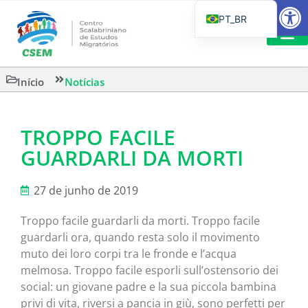
Barra de Fe
PT_BR
EN
IT
LEITURAS 
Início
Notícias
ES
TROPPO FACILE
GUARDARLI DA MORTI
27 de junho de 2019
Troppo facile guardarli da morti. Troppo facile
guardarli ora, quando resta solo il movimento
muto dei loro corpi tra le fronde e l’acqua
melmosa. Troppo facile esporli sull’ostensorio dei
social: un giovane padre e la sua piccola bambina
privi di vita, riversi a pancia in giù, sono perfetti per