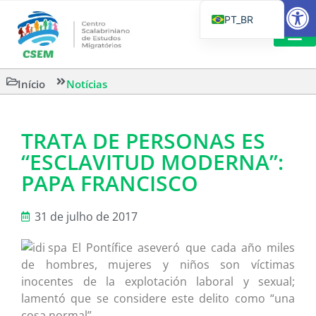
Barra de Fe
PT_BR
EN
IT
LEITURAS 
Início
Notícias
ES
TRATA DE PERSONAS ES
“ESCLAVITUD MODERNA”:
PAPA FRANCISCO
31 de julho de 2017
El Pontífice aseveró que cada año miles
de hombres, mujeres y niños son víctimas
inocentes de la explotación laboral y sexual;
lamentó que se considere este delito como “una
cosa normal”