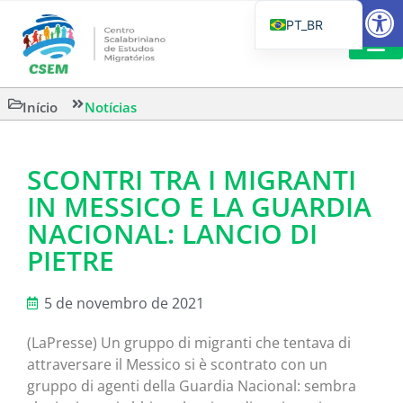
Barra de Fe
PT_BR
EN
IT
LEITURAS 
Início
Notícias
ES
SCONTRI TRA I MIGRANTI
IN MESSICO E LA GUARDIA
NACIONAL: LANCIO DI
PIETRE
5 de novembro de 2021
(LaPresse) Un gruppo di migranti che tentava di
attraversare il Messico si è scontrato con un
gruppo di agenti della Guardia Nacional: sembra