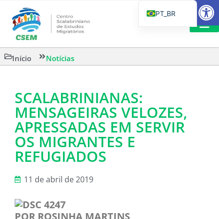
Barra de Fe
PT_BR
EN
IT
LEITURAS 
Início
Notícias
ES
SCALABRINIANAS:
MENSAGEIRAS VELOZES,
APRESSADAS EM SERVIR
OS MIGRANTES E
REFUGIADOS
11 de abril de 2019
POR ROSINHA MARTINS