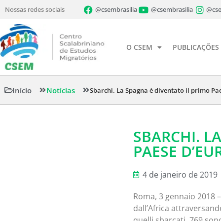
Nossas redes sociais
@csembrasilia
@csembrasilia
@cse
O CSEM
PUBLICAÇÕES
Início
Notícias
Sbarchi. La Spagna è diventato il primo Pa
SBARCHI. L
PAESE D’EU
4 de janeiro de 2019
Roma, 3 gennaio 2018 – 
dall’Africa attraversand
quelli sbarcati, 769 so