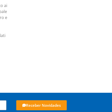
o ai
pale
pro e
ati
Receber Novidades