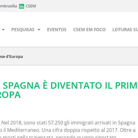
mbrasilia
CSEM
PESQUISAS
EVENTOS
CSEM EM FOCO
LEITURAS S
ese d’Europa
A SPAGNA È DIVENTATO IL PRI
ROPA
Nel 2018, sono stati 57.250 gli immigrati arrivati in Spagna
o il Mediterraneo. Una cifra doppia rispetto al 2017. Oltre a
no morti nella traversata, secondo quanto riportato