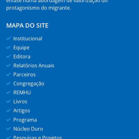
ênfase numa abordagem de valorização do
protagonismo do migrante.
MAPA DO SITE
Institucional
Equipe
Editora
Relatórios Anuais
Parceiros
Congregação
REMHU
Livros
Artigos
Programa
Núcleo Duro
Pesquisas e Projetos