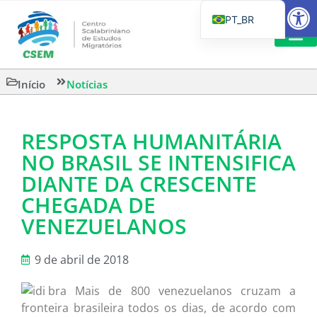
Barra de Fe
PT_BR
EN
IT
CSEM EM FOCO
LEITURAS 
Início
Notícias
ES
RESPOSTA HUMANITÁRIA
NO BRASIL SE INTENSIFICA
DIANTE DA CRESCENTE
CHEGADA DE
VENEZUELANOS
9 de abril de 2018
Mais de 800 venezuelanos cruzam a
fronteira brasileira todos os dias, de acordo com