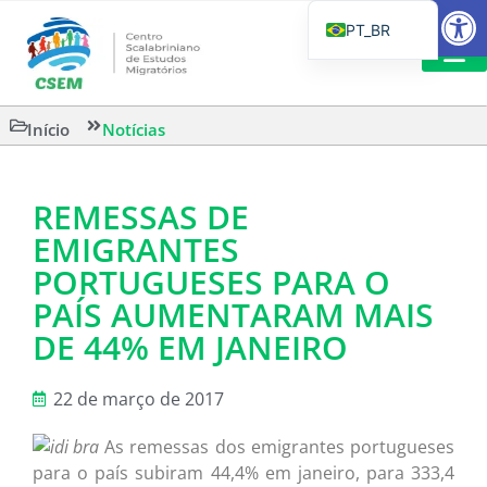
Barra de Fe
PT_BR
EN
IT
LEITURAS 
Início
Notícias
ES
REMESSAS DE
EMIGRANTES
PORTUGUESES PARA O
PAÍS AUMENTARAM MAIS
DE 44% EM JANEIRO
22 de março de 2017
As remessas dos emigrantes portugueses
para o país subiram 44,4% em janeiro, para 333,4