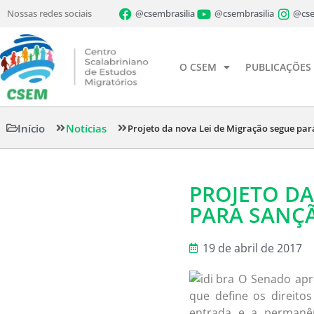
Nossas redes sociais
@csembrasilia
@csembrasilia
@cse
O CSEM
PUBLICAÇÕES
Início
Notícias
Projeto da nova Lei de Migração segue par
PROJETO DA
PARA SANÇÃ
19 de abril de 2017
O Senado aprov
que define os direitos
entrada e a permanên