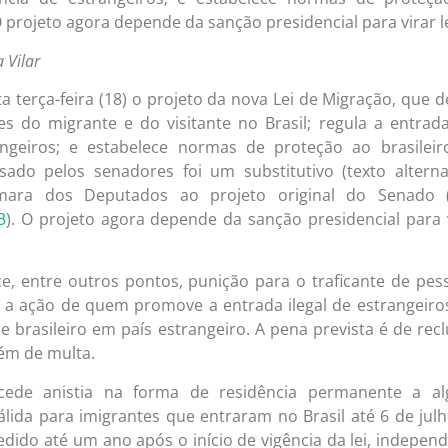
 O projeto agora depende da sanção presidencial para virar le
a Vilar
 terça-feira (18) o projeto da nova Lei de Migração, que d
es do migrante e do visitante no Brasil; regula a entrad
ngeiros; e estabelece normas de proteção ao brasileir
isado pelos senadores foi um substitutivo (texto alterna
mara dos Deputados ao projeto original do Senado 
3
). O projeto agora depende da sanção presidencial para 
e, entre outros pontos, punição para o traficante de pes
e a ação de quem promove a entrada ilegal de estrangeir
de brasileiro em país estrangeiro. A pena prevista é de rec
lém de multa.
ede anistia na forma de residência permanente a al
válida para imigrantes que entraram no Brasil até 6 de jul
edido até um ano após o início de vigência da lei, indepen