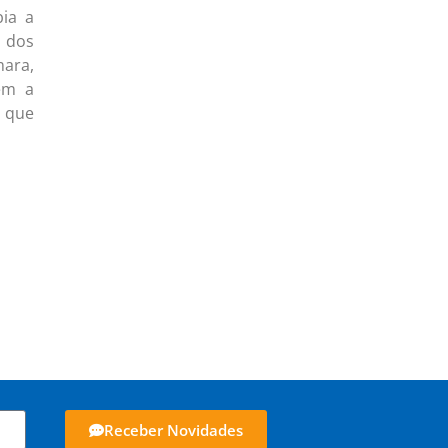
bia a
s dos
mara,
em a
a que
Receber Novidades