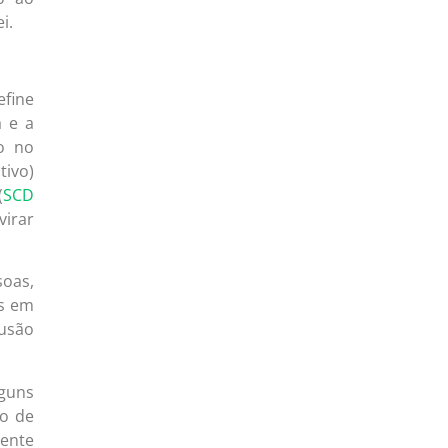
i.
efine
a e a
o no
tivo)
(
SCD
virar
soas,
os em
lusão
guns
ho de
dente