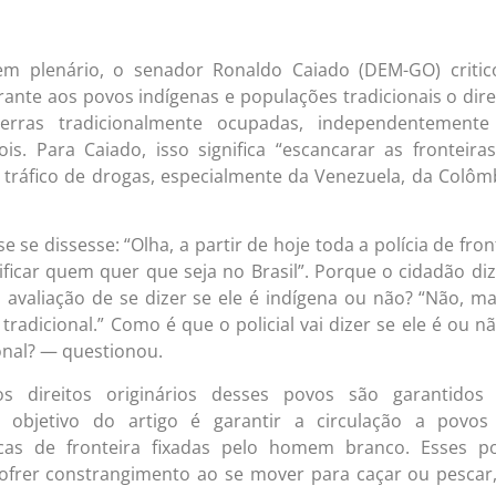
em plenário, o senador Ronaldo Caiado (DEM-GO) critic
rante aos povos indígenas e populações tradicionais o dire
terras tradicionalmente ocupadas, independentemente
ois. Para Caiado, isso significa “escancarar as fronteira
 o tráfico de drogas, especialmente da Venezuela, da Colôm
 se dissesse: “Olha, a partir de hoje toda a polícia de fron
ificar quem quer que seja no Brasil”. Porque o cidadão diz
a avaliação de se dizer se ele é indígena ou não? “Não, m
radicional.” Como é que o policial vai dizer se ele é ou n
onal? — questionou.
s direitos originários desses povos são garantidos 
 objetivo do artigo é garantir a circulação a povos
as de fronteira fixadas pelo homem branco. Esses po
ofrer constrangimento ao se mover para caçar ou pescar