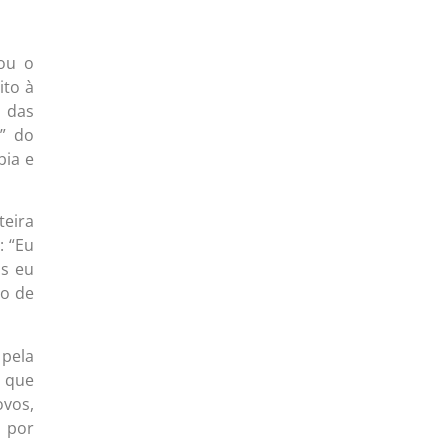
ou o
ito à
 das
s” do
bia e
teira
: “Eu
as eu
ão de
pela
 que
vos,
, por