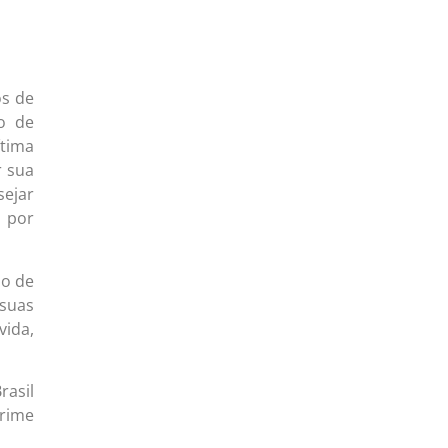
os de
o de
ítima
r sua
sejar
s por
ão de
suas
vida,
rasil
crime