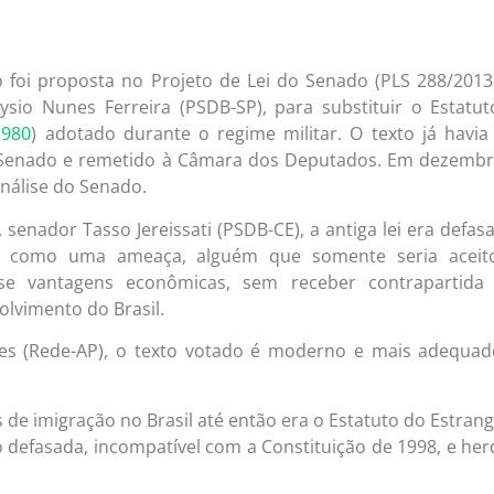
 foi proposta no Projeto de Lei do Senado (PLS 288/2013
ysio Nunes Ferreira (PSDB-SP), para substituir o Estatu
1980
) adotado durante o regime militar. O texto já havia
Senado e remetido à Câmara dos Deputados. Em dezembr
análise do Senado.
, senador Tasso Jereissati (PSDB-CE), a antiga lei era defas
e como uma ameaça, alguém que somente seria aceit
se vantagens econômicas, sem receber contrapartida 
olvimento do Brasil.
es (Rede-AP), o texto votado é moderno e mais adequa
 de imigração no Brasil até então era o Estatuto do Estrang
o defasada, incompatível com a Constituição de 1998, e he