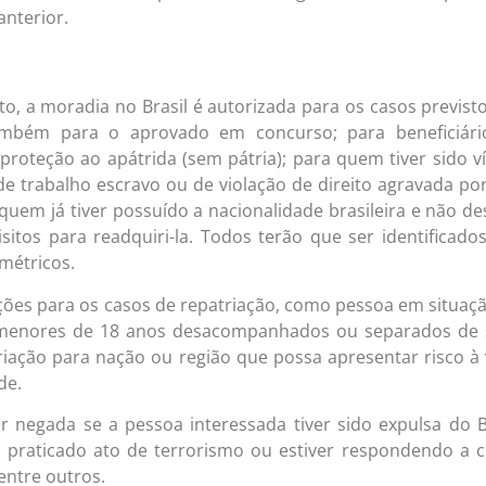
anterior.
o, a moradia no Brasil é autorizada para os casos previst
ambém para o aprovado em concurso; para beneficiári
 proteção ao apátrida (sem pátria); para quem tiver sido v
 de trabalho escravo ou de violação de direito agravada po
quem já tiver possuído a nacionalidade brasileira e não de
sitos para readquiri-la. Todos terão que ser identificado
métricos.
eções para os casos de repatriação, como pessoa em situaç
e menores de 18 anos desacompanhados ou separados de 
triação para nação ou região que possa apresentar risco à 
de.
r negada se a pessoa interessada tiver sido expulsa do B
r praticado ato de terrorismo ou estiver respondendo a 
 entre outros.