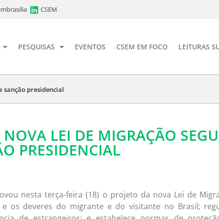
mbrasilia
CSEM
PESQUISAS
EVENTOS
CSEM EM FOCO
LEITURAS S
a sanção presidencial
 NOVA LEI DE MIGRAÇÃO SEGU
O PRESIDENCIAL
ou nesta terça-feira (18) o projeto da nova Lei de Migr
 e os deveres do migrante e do visitante no Brasil; reg
cia de estrangeiros; e estabelece normas de proteçã