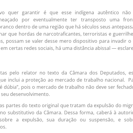
vo quer garantir é que esse indígena autêntico não 
eaçado por eventualmente ter transposto uma front
anco dentro de uma região que há séculos seus antepas
nar que hordas de narcotraficantes, terroristas e guerrilhe
as, possam se valer desse mero dispositivo para invadir o 
em certas redes sociais, há uma distância abissal — esclar
eitas pelo relator no texto da Câmara dos Deputados, e
que inclui a proteção ao mercado de trabalho nacional. P
z é dúbia”, pois o mercado de trabalho não deve ser fechad
 seu desenvolvimento.
 partes do texto original que tratam da expulsão do mig
 no substitutivo da Câmara. Dessa forma, caberá à autor
 sobre a expulsão, sua duração ou suspensão, e sob
os.