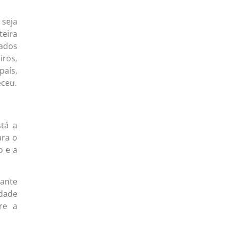
seja
eira
sados
iros,
país,
eceu.
stá a
ara o
o e a
rante
idade
re a