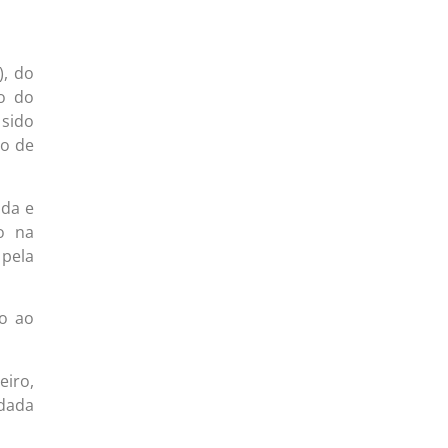
), do
to do
 sido
o de
ada e
o na
pela
do ao
eiro,
rdada