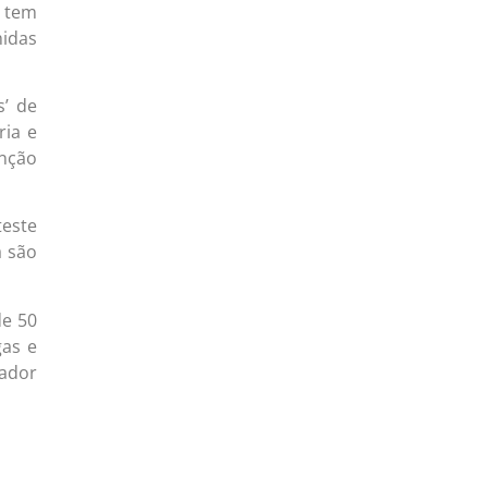
 tem
hidas
s’ de
ria e
enção
teste
a são
de 50
gas e
sador