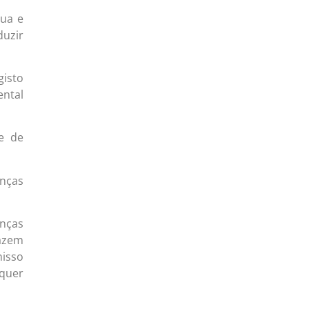
gua e
duzir
gisto
ental
de de
anças
anças
azem
misso
squer