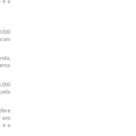
o e a
9.000
aram
anda,
mento
5.000
quela
efere
r aos
, e a