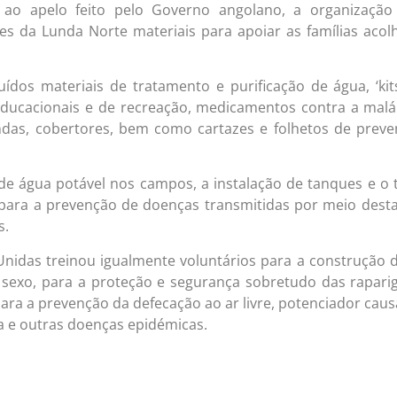
 ao apelo feito pelo Governo angolano, a organização
es da Lunda Norte materiais para apoiar as famílias acol
uídos materiais de tratamento e purificação de água, ‘kit
 educacionais e de recreação, medicamentos contra a malá
endas, cobertores, bem como cartazes e folhetos de prev
de água potável nos campos, a instalação de tanques e o 
 para a prevenção de doenças transmitidas por meio dest
s.
nidas treinou igualmente voluntários para a construção 
 sexo, para a proteção e segurança sobretudo das rapari
ara a prevenção da defecação ao ar livre, potenciador cau
a e outras doenças epidémicas.