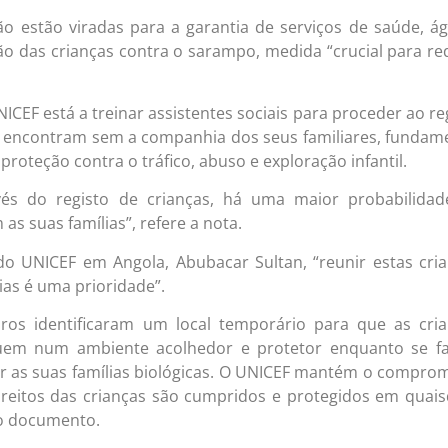
o estão viradas para a garantia de serviços de saúde, á
o das crianças contra o sarampo, medida “crucial para re
ICEF está a treinar assistentes sociais para proceder ao re
e encontram sem a companhia dos seus familiares, fundam
proteção contra o tráfico, abuso e exploração infantil.
vés do registo de crianças, há uma maior probabilida
as suas famílias”, refere a nota.
do UNICEF em Angola, Abubacar Sultan, “reunir estas cri
ias é uma prioridade”.
ros identificaram um local temporário para que as cri
uem num ambiente acolhedor e protetor enquanto se f
r as suas famílias biológicas. O UNICEF mantém o compro
ireitos das crianças são cumpridos e protegidos em quai
 o documento.