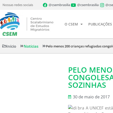
Nossas redes sociais
@csembrasilia
@csembrasilia
@cse
O CSEM
PUBLICAÇÕES
Início
Notícias
Pelo menos 200 crianças refugiadas congo
PELO MENOS
CONGOLESA
SOZINHAS
30 de maio de 2017
A UNICEF está 