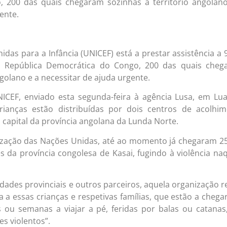
 200 das quais chegaram sozinhas a território angolan
ente.
das para a Infância (UNICEF) está a prestar assistência a 
da República Democrática do Congo, 200 das quais cheg
ngolano e a necessitar de ajuda urgente.
EF, enviado esta segunda-feira à agência Lusa, em Lu
rianças estão distribuídas por dois centros de acolhi
capital da província angolana da Lunda Norte.
zação das Nações Unidas, até ao momento já chegaram 2
s da província congolesa de Kasai, fugindo à violência na
dades provinciais e outros parceiros, aquela organização r
 a essas crianças e respetivas famílias, que estão a chega
 ou semanas a viajar a pé, feridas por balas ou catanas
s violentos”.