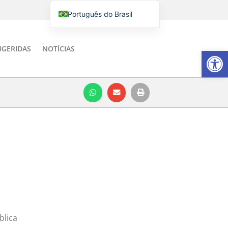
Português do Brasil
English
Italiano
UGERIDAS
NOTÍCIAS
Barra de Fe
Español
blica