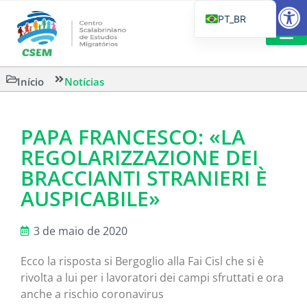
Barra de Fe
PT_BR
EN
IT
LEITURAS 
Início
Notícias
ES
PAPA FRANCESCO: «LA
REGOLARIZZAZIONE DEI
BRACCIANTI STRANIERI È
AUSPICABILE»
3 de maio de 2020
Ecco la risposta si Bergoglio alla Fai Cisl che si è
rivolta a lui per i lavoratori dei campi sfruttati e ora
anche a rischio coronavirus