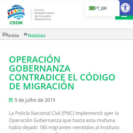
Barra de Fe
PT_BR
EN
IT
LEITURAS 
Início
Notícias
ES
OPERACIÓN
GOBERNANZA
CONTRADICE EL CÓDIGO
DE MIGRACIÓN
9 de julho de 2019
La Policía Nacional Civil (PNC) implementó ayer la
Operación Gobernanza que hasta esta mañana
había dejado 180 migrantes remitidos al Instituto