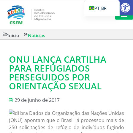
Barra de Fe
PT_BR
EN
IT
LEITURAS 
Início
Notícias
ES
ONU LANÇA CARTILHA
PARA REFUGIADOS
PERSEGUIDOS POR
ORIENTAÇÃO SEXUAL
29 de junho de 2017
Dados da Organização das Nações Unidas
(ONU) apontam que o Brasil já processou mais de
250 solicitações de refúgio de indivíduos fugindo