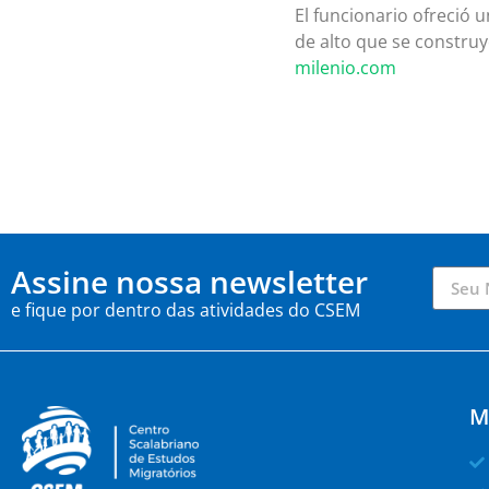
El funcionario ofreció 
de alto que se construy
milenio.com
Assine nossa newsletter
e fique por dentro das atividades do CSEM
M