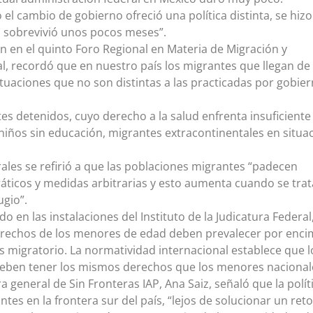
el cambio de gobierno ofreció una política distinta, se hizo
o sobrevivió unos pocos meses”.
n en el quinto Foro Regional en Materia de Migración y
l, recordó que en nuestro país los migrantes que llegan de
situaciones que no son distintas a las practicadas por gobie
s detenidos, cuyo derecho a la salud enfrenta insuficiente
niños sin educación, migrantes extracontinentales en situa
ales se refirió a que las poblaciones migrantes “padecen
áticos y medidas arbitrarias y esto aumenta cuando se trat
ugio”.
do en las instalaciones del Instituto de la Judicatura Federal
erechos de los menores de edad deben prevalecer por enci
s migratorio. La normatividad internacional establece que l
eben tener los mismos derechos que los menores nacional
ra general de Sin Fronteras IAP, Ana Saiz, señaló que la polít
tes en la frontera sur del país, “lejos de solucionar un ret