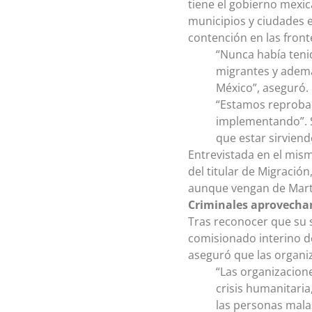
tiene el gobierno mexi
municipios y ciudades e
contención en las front
“Nunca había tenid
migrantes y además
México”, aseguró.
“Estamos reprobad
implementando”. S
que estar sirvien
Entrevistada en el mism
del titular de Migració
aunque vengan de Mart
Criminales aprovechan
Tras reconocer que su s
comisionado interino d
aseguró que las organi
“Las organizacion
crisis humanitaria
las personas malas