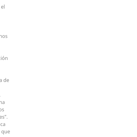
 el
rnos
ción
a de
,
ma
os
es”.
ica
o que