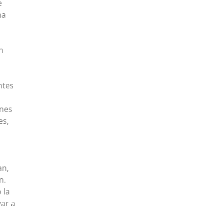
e
ha
n
ntes
ones
es,
an,
n.
 la
var a