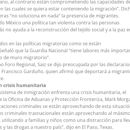
cano, al contrario están comprometiendo las capacidades d
n las cuales se quiera estar conteniendo la migración”. Dic
eras “no soluciona en nada” la presencia de migrantes.
o México una política tan violenta contra las personas
 no ayuda a la reconstrucción del tejido social y a la paz e
os en las políticas migratorias como se están
eñaló que la Guardia Nacional “tiene labores más importa
do de muro migratorio”.
o Foro Regional, Saiz se dijo preocupada por las declaraci
n, Francisco Garduño, quien afirmó que deportará a migrant
e.
 crisis humanitaria
istema de inmigración enfrenta una crisis humanitaria, el
e la Oficina de Aduanas y Protección Fronteriza, Mark Morg
zaciones criminales se están aprovechando de esta situació
es criminales trasnacionales están aprovechando al máximo
, utilizando a familias y niños como una distracción para lle
 y las drogas a nuestro país”, dijo en El Paso, Texas.