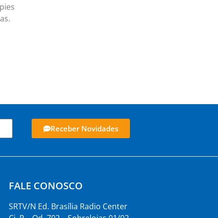
pies
as.
Receber Novidades
FALE CONOSCO
SRTV/N Ed. Brasília Radio Center
Cj. P – Qd. 702 – Sobrelojas 01/02