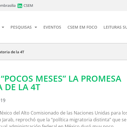
mbrasilia
CSEM
PESQUISAS
EVENTOS
CSEM EM FOCO
LEITURAS S
toria de la 4T
 “POCOS MESES” LA PROMESA
 DE LA 4T
019
México del Alto Comisionado de las Naciones Unidas para lo
arab, reprochó que la “política migratoria distinta” que se
 actual administración federal en México duró muy poco.