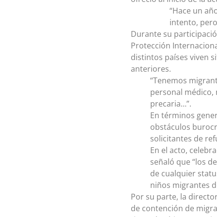
“Hace un año 
intento, per
Durante su participació
Protección Internaciona
distintos países viven 
anteriores.
“Tenemos migrante
personal médico, 
precaria…”.
En términos gener
obstáculos burocr
solicitantes de ref
En el acto, celebra
señaló que “los d
de cualquier statu
niños migrantes d
Por su parte, la directo
de contención de migran