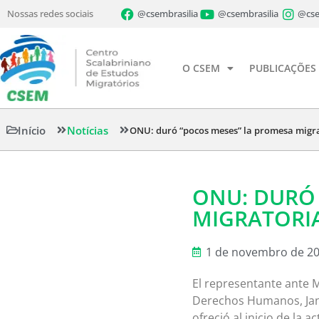
Nossas redes sociais
@csembrasilia
@csembrasilia
@cse
O CSEM
PUBLICAÇÕES
Início
Notícias
ONU: duró “pocos meses” la promesa migra
ONU: DURÓ
MIGRATORIA
1 de novembro de 2
El representante ante 
Derechos Humanos, Jan J
ofreció al inicio de la