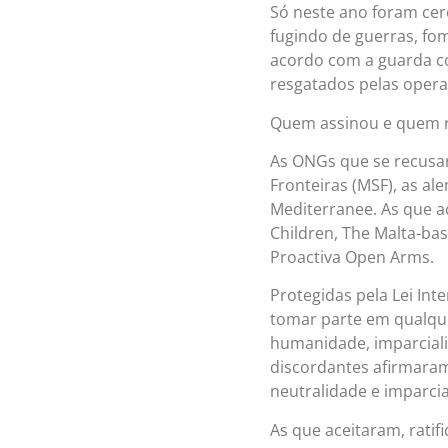
Só neste ano foram cerc
fugindo de guerras, fom
acordo com a guarda co
resgatados pelas opera
Quem assinou e quem 
As ONGs que se recusa
Fronteiras (MSF), as al
Mediterranee. As que a
Children, The Malta-ba
Proactiva Open Arms.
Protegidas pela Lei In
tomar parte em qualque
humanidade, imparciali
discordantes afirmaram
neutralidade e imparcia
As que aceitaram, rati