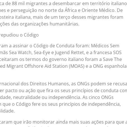
a de 88 mil migrantes a desembarcar em território italiano
es e perseguição no norte da África e Oriente Médico. De
steira italiana, mais de um terço desses migrantes foram
ções das organizações humanitárias.
repudiou o Código
ram a assinar o Código de Conduta foram: Médicos Sem
emãs Sea Watch, Sea-Eye e Jugend Rettet, e a francesa SOS
ceitaram os termos do governo italiano foram a Save The
sed Migrant Offshore Aid Station (MOAS) e a ONG espanhola
ternacional dos Direitos Humanos, as ONGs podem se recusa
r pacto ou ação que fira os seus princípios de conduta c
dade, neutralidade ou independência. As cinco ONGs
 que o Código fere os seus princípios de independência,
lidade.
ficaram que irão monitorar ainda mais suas ações para que 