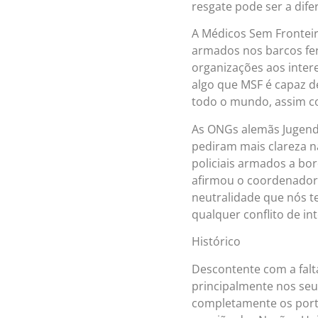
resgate pode ser a dife
A Médicos Sem Fronteir
armados nos barcos fer
organizações aos inter
algo que MSF é capaz d
todo o mundo, assim co
As ONGs alemãs Jugend
pediram mais clareza n
policiais armados a bo
afirmou o coordenador d
neutralidade que nós 
qualquer conflito de in
Histórico
Descontente com a falt
principalmente nos seus
completamente os porto