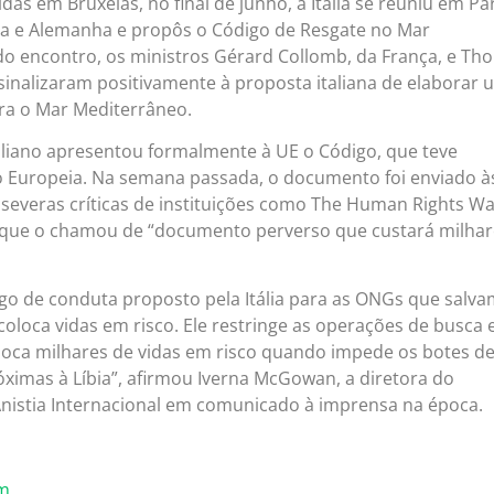
as em Bruxelas, no final de junho, a Itália se reuniu em Par
ça e Alemanha e propôs o Código de Resgate no Mar
 do encontro, os ministros Gérard Collomb, da França, e Th
sinalizaram positivamente à proposta italiana de elaborar 
ra o Mar Mediterrâneo.
taliano apresentou formalmente à UE o Código, que teve
 Europeia. Na semana passada, o documento foi enviado à
severas críticas de instituições como The Human Rights W
l, que o chamou de “documento perverso que custará milha
go de conduta proposto pela Itália para as ONGs que salv
oloca vidas em risco. Ele restringe as operações de busca 
loca milhares de vidas em risco quando impede os botes d
ximas à Líbia”, afirmou Iverna McGowan, a diretora do
Anistia Internacional em comunicado à imprensa na época.
m