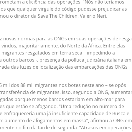
rometam a eficiência das operações. “Nós não teríamos
s que qualquer virgule do código pudesse prejudicar as
rmou o diretor da Save The Children, Valerio Neri.
ez novas normas para as ONGs em suas operações de resga
vindos, majoritariamente, do Norte da África. Entre elas
 migrantes resgatados em terra seca – impedindo a
 outros barcos -, presença da política judiciária italiana em
tirada das luzes de localização das embarcações das ONGs
6 mil dos 88 mil migrantes nos botes neste ano – se opôs
ansferência de migrantes. Isso, segundo a ONG, aumentar
gadas porque menos barcos estariam em alto-mar para
les que estão se afogando. “Uma redução no número de
 enfraqueceria uma já insuficiente capacidade de Busca e
um aumento de afogamentos em massa”, afirmou a ONG em
mente no fim da tarde de segunda. “Atrasos em operações