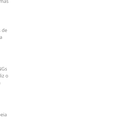
rmas
s de
ra
ONGs
iz o
a
peia