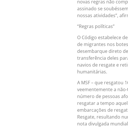
novas regras não comp
assinado se soubéssemo
nossas atividades”, afi
“Regras políticas”
O Código estabelece d
de migrantes nos botes 
desembarque direto de
transferência deles para
navios de resgate e re
humanitárias.
A MSF – que resgatou 1
veementemente a não-tr
número de pessoas afo
resgatar a tempo aque
embarcações de resgate
Resgate, resultando n
nota divulgada mundial