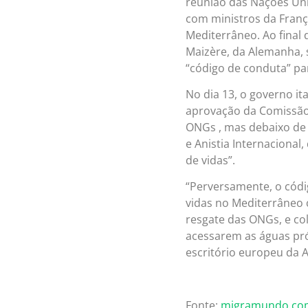
reunião das Nações Unid
com ministros da Fran
Mediterrâneo. Ao final
Maizère, da Alemanha, 
“código de conduta” pa
No dia 13, o governo i
aprovação da Comissão
ONGs , mas debaixo de 
e Anistia Internaciona
de vidas”.
“Perversamente, o códi
vidas no Mediterrâneo c
resgate das ONGs, e co
acessarem as águas pró
escritório europeu da 
Fonte:
migramundo.co