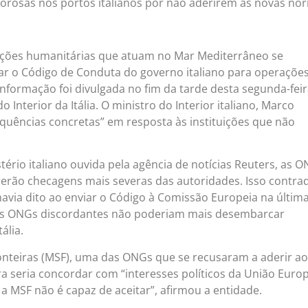
orosas nos portos italianos por não aderirem às novas no
ações humanitárias que atuam no Mar Mediterrâneo se
ar o Código de Conduta do governo italiano para operaçõe
informação foi divulgada no fim da tarde desta segunda-fei
do Interior da Itália. O ministro do Interior italiano, Marco
equências concretas” em resposta às instituições que não
ério italiano ouvida pela agência de notícias Reuters, as 
erão checagens mais severas das autoridades. Isso contrad
havia dito ao enviar o Código à Comissão Europeia na últim
as ONGs discordantes não poderiam mais desembarcar
ália.
nteiras (MSF), uma das ONGs que se recusaram a aderir ao
a seria concordar com “interesses políticos da União Euro
e a MSF não é capaz de aceitar”, afirmou a entidade.