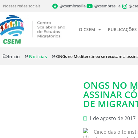
Nossas redes sociais
@csembrasilia
@csembrasilia
@cse
O CSEM
PUBLICAÇÕES
Início
Notícias
ONGs no Mediterrâneo se recusam a assinar
ONGS NO M
ASSINAR CÓ
DE MIGRAN
1 de agosto de 2017
Cinco das oito ins