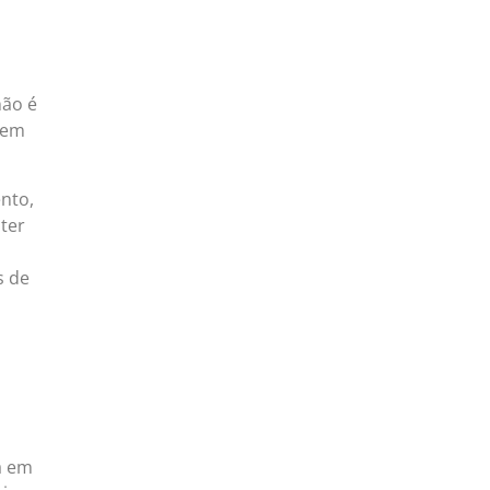
não é
 em
nto,
ter
s de
a em