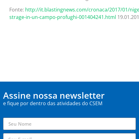
Fonte:
http://it.blastingnews.com/cronaca/2017/01/nige
strage-in-un-campo-profughi-001404241.html
19.01.20
Assine nossa newsletter
e fique por dentro das atividades do CSEM