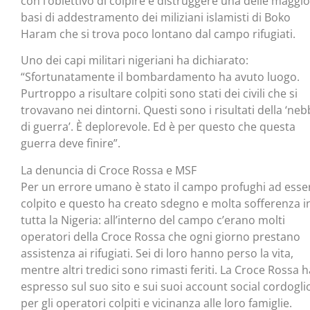
con l’obiettivo di colpire e distruggere una delle maggio
basi di addestramento dei miliziani islamisti di Boko
Haram che si trova poco lontano dal campo rifugiati.
Uno dei capi militari nigeriani ha dichiarato:
“Sfortunatamente il bombardamento ha avuto luogo.
Purtroppo a risultare colpiti sono stati dei civili che si
trovavano nei dintorni. Questi sono i risultati della ‘neb
di guerra’. È deplorevole. Ed è per questo che questa
guerra deve finire”.
La denuncia di Croce Rossa e MSF
Per un errore umano è stato il campo profughi ad esse
colpito e questo ha creato sdegno e molta sofferenza i
tutta la Nigeria: all’interno del campo c’erano molti
operatori della Croce Rossa che ogni giorno prestano
assistenza ai rifugiati. Sei di loro hanno perso la vita,
mentre altri tredici sono rimasti feriti. La Croce Rossa h
espresso sul suo sito e sui suoi account social cordogli
per gli operatori colpiti e vicinanza alle loro famiglie.