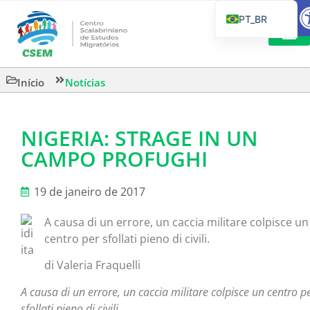
Barr
PT_BR
EN
IT
LEITURAS 
Início
Notícias
ES
NIGERIA: STRAGE IN UN
CAMPO PROFUGHI
19 de janeiro de 2017
A causa di un errore, un caccia militare colpisce un
centro per sfollati pieno di civili.
di Valeria Fraquelli
A causa di un errore, un caccia militare colpisce un centro p
sfollati pieno di civili.