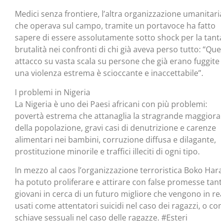
Medici senza frontiere, l’altra organizzazione umanitari
che operava sul campo, tramite un portavoce ha fatto
sapere di essere assolutamente sotto shock per la tant
brutalità nei confronti di chi già aveva perso tutto: “Qu
attacco su vasta scala su persone che già erano fuggite
una violenza estrema è scioccante e inaccettabile”.
I problemi in Nigeria
La Nigeria è uno dei Paesi africani con più problemi:
povertà estrema che attanaglia la stragrande maggior
della popolazione, gravi casi di denutrizione e carenze
alimentari nei bambini, corruzione diffusa e dilagante,
prostituzione minorile e traffici illeciti di ogni tipo.
In mezzo al caos l’organizzazione terroristica Boko Ha
ha potuto proliferare e attirare con false promesse tant
giovani in cerca di un futuro migliore che vengono in re
usati come attentatori suicidi nel caso dei ragazzi, o c
schiave sessuali nel caso delle ragazze. #Esteri