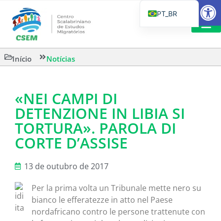
Barra de Fe
PT_BR
EN
IT
LEITURAS 
Início
Notícias
ES
«NEI CAMPI DI
DETENZIONE IN LIBIA SI
TORTURA». PAROLA DI
CORTE D’ASSISE
13 de outubro de 2017
Per la prima volta un Tribunale mette nero su
bianco le efferatezze in atto nel Paese
nordafricano contro le persone trattenute con