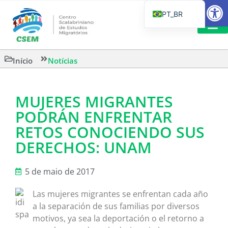
Barra de Fe
PT_BR
EN
IT
LEITURAS 
Início
Notícias
ES
MUJERES MIGRANTES
PODRÁN ENFRENTAR
RETOS CONOCIENDO SUS
DERECHOS: UNAM
5 de maio de 2017
Las mujeres migrantes se enfrentan cada año
a la separación de sus familias por diversos
motivos, ya sea la deportación o el retorno a