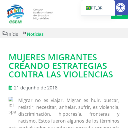
Barra de Fe
PT_BR
EN
IT
LEITURAS 
Início
Notícias
ES
MUJERES MIGRANTES
CREANDO ESTRATEGIAS
CONTRA LAS VIOLENCIAS
21 de junho de 2018
Migrar no es viajar. Migrar es huir, buscar,
resistir, necesitar, anhelar, sufrir, es violencia,
discriminación, hipocresía, fronteras y
racismo. Estos fueron algunos de los términos
más verbalizados durante una jornada, organizada