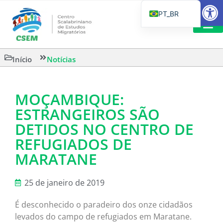
Barra de Fe
PT_BR
EN
IT
LEITURAS 
Início
Notícias
ES
MOÇAMBIQUE:
ESTRANGEIROS SÃO
DETIDOS NO CENTRO DE
REFUGIADOS DE
MARATANE
25 de janeiro de 2019
É desconhecido o paradeiro dos onze cidadãos
levados do campo de refugiados em Maratane.