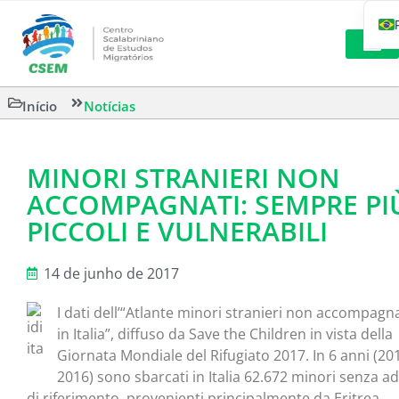
LEITURAS 
Início
Notícias
MINORI STRANIERI NON
ACCOMPAGNATI: SEMPRE PI
PICCOLI E VULNERABILI
14 de junho de 2017
I dati dell’“Atlante minori stranieri non accompagna
in Italia”, diffuso da Save the Children in vista della
Giornata Mondiale del Rifugiato 2017. In 6 anni (20
2016) sono sbarcati in Italia 62.672 minori senza ad
di riferimento, provenienti principalmente da Eritrea,