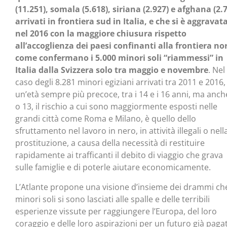
(11.251), somala (5.618), siriana (2.927) e afghana (2.
arrivati in frontiera sud in Italia, e che si è aggravat
nel 2016 con la maggiore chiusura rispetto
all’accoglienza dei paesi confinanti alla frontiera no
come confermano i 5.000 minori soli “riammessi” in
Italia dalla Svizzera solo tra maggio e novembre
. Nel
caso degli 8.281 minori egiziani arrivati tra 2011 e 2016
un’età sempre più precoce, tra i 14 e i 16 anni, ma anch
o 13, il rischio a cui sono maggiormente esposti nelle
grandi città come Roma e Milano, è quello dello
sfruttamento nel lavoro in nero, in attività illegali o nell
prostituzione, a causa della necessità di restituire
rapidamente ai trafficanti il debito di viaggio che grava
sulle famiglie e di poterle aiutare economicamente.
L’Atlante propone una visione d’insieme dei drammi che
minori soli si sono lasciati alle spalle e delle terribili
esperienze vissute per raggiungere l’Europa, del loro
coraggio e delle loro aspirazioni per un futuro già paga