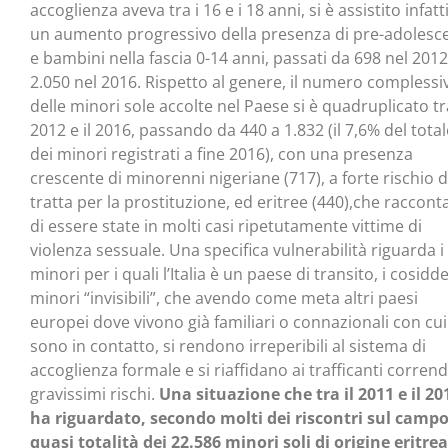
accoglienza aveva tra i 16 e i 18 anni, si è assistito infatt
un aumento progressivo della presenza di pre-adolesce
e bambini nella fascia 0-14 anni, passati da 698 nel 2012
2.050 nel 2016. Rispetto al genere, il numero complessi
delle minori sole accolte nel Paese si è quadruplicato tra
2012 e il 2016, passando da 440 a 1.832 (il 7,6% del total
dei minori registrati a fine 2016), con una presenza
crescente di minorenni nigeriane (717), a forte rischio d
tratta per la prostituzione, ed eritree (440),che raccon
di essere state in molti casi ripetutamente vittime di
violenza sessuale. Una specifica vulnerabilità riguarda i
minori per i quali l’Italia è un paese di transito, i cosidde
minori “invisibili”, che avendo come meta altri paesi
europei dove vivono già familiari o connazionali con cui
sono in contatto, si rendono irreperibili al sistema di
accoglienza formale e si riaffidano ai trafficanti corren
gravissimi rischi.
Una situazione che tra il 2011 e il 20
ha riguardato, secondo molti dei riscontri sul campo
quasi totalità dei 22.586 minori soli di origine eritrea