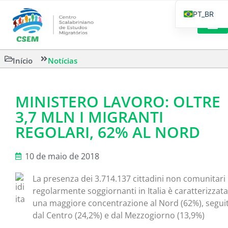
PT_BR
EN
IT
LEITURAS 
Início
Notícias
ES
MINISTERO LAVORO: OLTRE
3,7 MLN I MIGRANTI
REGOLARI, 62% AL NORD
10 de maio de 2018
La presenza dei 3.714.137 cittadini non comunitari
regolarmente soggiornanti in Italia è caratterizzat
una maggiore concentrazione al Nord (62%), segui
dal Centro (24,2%) e dal Mezzogiorno (13,9%)