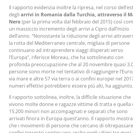
Il rapporto evidenzia inoltre la ripresa, nel corso dell’es
degli
arrivi in Romania dalla Turchia, attraverso il M
Nero
(per la prima volta dal febbraio del 2015) così co
un massiccio incremento degli arrivi a Cipro dall’inizio
dell’anno. “Nonostante la riduzione degli arrivi attraver
la rotta del Mediterraneo centrale, migliaia di persone
continuano ad intraprendere viaggi disperati verso
l’Europa”, riferisce Moreau, che ha sottolineato con
profonda preoccupazione che al 20 novembre quasi 3.
persone sono morte nel tentativo di raggiungere l’Eur
via mare e altre 57 via terra o ai confini europei nel 2017
numeri effettivi potrebbero essere più alti, ha aggiunto
Il rapporto sottolinea, inoltre, la difficile situazione che
vivono molte donne e ragazze vittime di tratta e quella 
15.200 minori non accompagnati e separati che sono
arrivati finora in Europa quest’anno. Il rapporto mostra
che i movimenti di persone che cercano di oltrepassare
confini terrestri continuano anche negli ultimi tre mesi