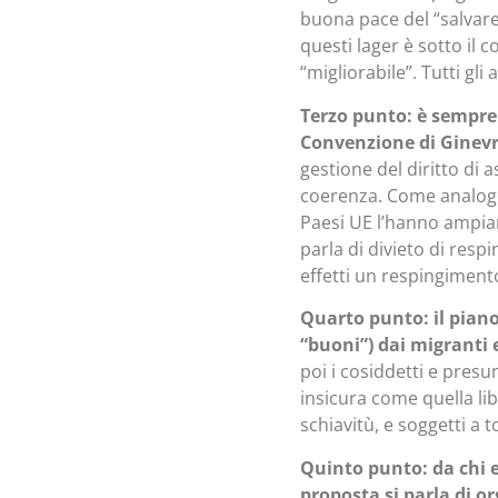
buona pace del “salvare
questi lager è sotto il 
“migliorabile”. Tutti gl
Terzo punto: è sempre 
Convenzione di Ginevra
gestione del diritto di
coerenza. Come analogo 
Paesi UE l’hanno ampiam
parla di divieto di respi
effetti un respingiment
Quarto punto: il piano 
“buoni”) dai migranti ec
poi i cosiddetti e presu
insicura come quella libi
schiavitù, e soggetti a t
Quinto punto: da chi e 
proposta si parla di o