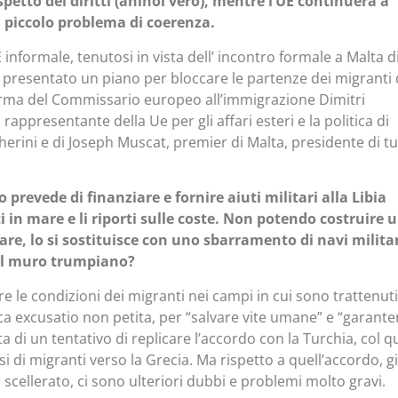
ispetto dei diritti (ahinoi vero), mentre l’UE continuerà a
un piccolo problema di coerenza.
 informale, tenutosi in vista dell’ incontro formale a Malta d
o presentato un piano per bloccare le partenze dei migranti 
a firma del Commissario europeo all’immigrazione Dimitri
rappresentante della Ue per gli affari esteri e la politica di
erini e di Joseph Muscat, premier di Malta, presidente di t
o prevede di finanziare e fornire aiuti militari alla Libia
i in mare e li riporti sulle coste. Non potendo costruire 
e, lo si sostituisce con uno sbarramento di navi militar
col muro trumpiano?
are le condizioni dei migranti nei campi in cui sono trattenuti
ssica excusatio non petita, per “salvare vite umane” e “garant
ratta di un tentativo di replicare l’accordo con la Turchia, col q
ssi di migranti verso la Grecia. Ma rispetto a quell’accordo, gi
scellerato, ci sono ulteriori dubbi e problemi molto gravi.