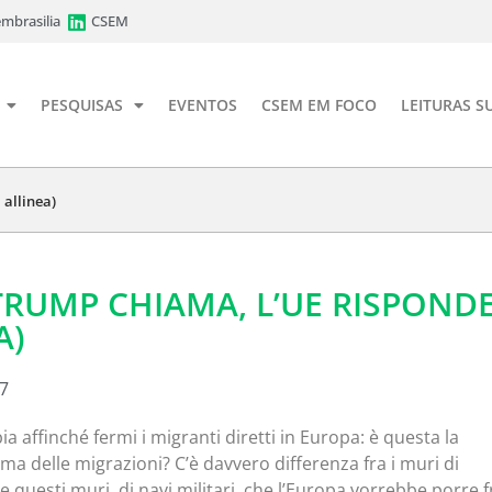
mbrasilia
CSEM
PESQUISAS
EVENTOS
CSEM EM FOCO
LEITURAS S
 allinea)
TRUMP CHIAMA, L’UE RISPOND
A)
17
ibia affinché fermi i migranti diretti in Europa: è questa la
ma delle migrazioni? C’è davvero differenza fra i muri di
questi muri, di navi militari, che l’Europa vorrebbe porre f