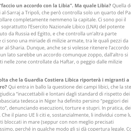
e “faccio un accordo con la Libia”. Ma quale Libia?
Quella d
al-Sarraj a Tripoli, che però controlla solo un quarto del Pa
ollare completamente nemmeno la capitale. Ci sono poi il
soprattutto l’Esercito Nazionale Libico (LNA) del potente
to da Russia ed Egitto, e che controlla un’altra parte
e ci sono una miriade di milizie armate, tra le quali pezzi da
ar al-Sharia. Dunque, anche se si volesse ritenere l’accordo
da un lato sarebbe un accordo comunque zoppo, dall’altro si
 nelle zone controllate da Haftar, o peggio dalle milizie
ta che la Guardia Costiera Libica riporterà i migranti a
ero?
Qui entra in ballo la questione dei campi libici, che la st
dica “inaccettabili e lontani dagli standard di rispetto dei
ambasciata tedesca in Niger ha definito persino “peggiori dei
”, denunciando esecuzioni, torture e stupri. In pratica, de
 Che il piano UE li citi e, sostanzialmente, li individui come 
nti bloccati in mare (seppur con non meglio precisati
issimo, perché in qualche modo gli si dà copertura legale. C