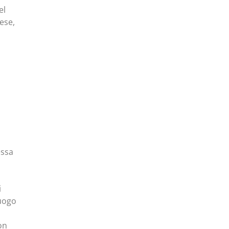
el
ese,
essa
i
luogo
on