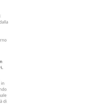
i
dalla
urno
un
i.
 in
endo
uale
à di