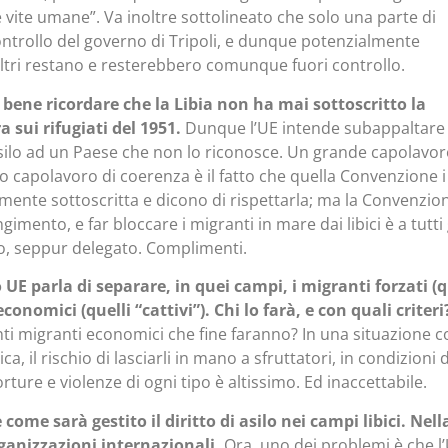
 vite umane”. Va inoltre sottolineato che solo una parte di
controllo del governo di Tripoli, e dunque potenzialmente
i altri restano e resterebbero comunque fuori controllo.
bene ricordare che la Libia non ha mai sottoscritto la
 sui rifugiati del 1951.
Dunque l’UE intende subappaltare 
 asilo ad un Paese che non lo riconosce. Un grande capolavor
capolavoro di coerenza è il fatto che quella Convenzione i
ente sottoscritta e dicono di rispettarla; ma la Convenzio
ngimento, e far bloccare i migranti in mare dai libici è a tutti 
o, seppur delegato. Complimenti.
UE parla di separare, in quei campi, i migranti forzati (q
onomici (quelli “cattivi”). Chi lo farà, e con quali criteri
nti migranti economici che fine faranno? In una situazione c
ca, il rischio di lasciarli in mano a sfruttatori, in condizioni d
orture e violenze di ogni tipo è altissimo. Ed inaccettabile.
come sarà gestito il diritto di asilo nei campi libici. Nell
rganizzazioni internazionali.
Ora, uno dei problemi è che l’