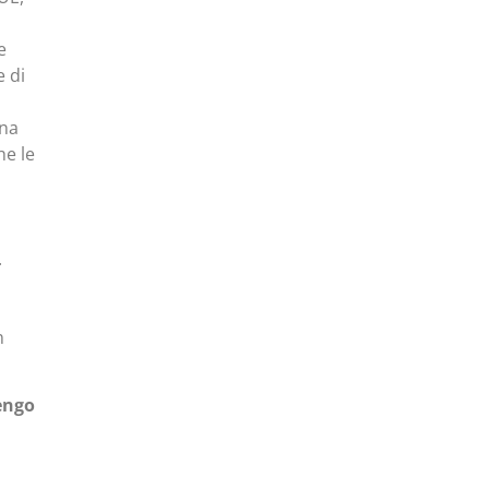
e
e di
una
he le
.
n
engo