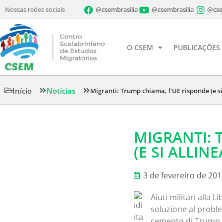
Nossas redes sociais
@csembrasilia
@csembrasilia
@cse
O CSEM
PUBLICAÇÕES
Início
Notícias
Migranti: Trump chiama, l’UE risponde (e si
MIGRANTI: 
(E SI ALLINE
3 de fevereiro de 20
Aiuti militari alla L
soluzione al proble
cemento di Trump e 