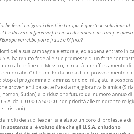
ffinché fermi i migranti diretti in Europa: è questa la soluzione al
? C’è davvero differenza fra i muri di cemento di Trump e questi
 l’Europa vorrebbe porre fra sé e l’Africa?
 forti della sua campagna elettorale, ed appena entrato in c
 U.S.A. ha tenuto fede alle sue promesse di un forte contrast
l muro al confine col Messico, in realtà un rafforzamento di
 “democratico” Clinton. Poi la firma di un provvedimento che
 lo stop al programma di ammissione dei rifugiati, la sospen
one provenienti da sette Paesi a maggioranza islamica (Siria
lia, Yemen, Sudan) e la riduzione futura del numero annuo di
U.S.A. da 110.000 a 50.000, con priorità alle minoranze relig
: cristiani).
a molti dei suoi leader, si è alzato un coro di proteste e di
.
In sostanza si è voluto dire che gli U.S.A. chiudono