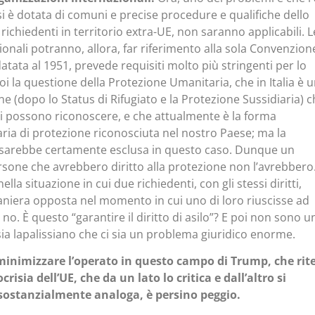
si è dotata di comuni e precise procedure e qualifiche dello
 richiedenti in territorio extra-UE, non saranno applicabili. L
onali potranno, allora, far riferimento alla sola Convenzion
tata al 1951, prevede requisiti molto più stringenti per lo
 poi la questione della Protezione Umanitaria, che in Italia è 
e (dopo lo Status di Rifugiato e la Protezione Sussidiaria) c
i possono riconoscere, e che attualmente è la forma
ia di protezione riconosciuta nel nostro Paese; ma la
sarebbe certamente esclusa in questo caso. Dunque un
sone che avrebbero diritto alla protezione non l’avrebbero
lla situazione in cui due richiedenti, con gli stessi diritti,
aniera opposta nel momento in cui uno di loro riuscisse ad
tro no. È questo “garantire il diritto di asilo”? E poi non sono u
sia lapalissiano che ci sia un problema giuridico enorme.
inimizzare l’operato in questo campo di Trump, che rit
ocrisia dell’UE, che da un lato lo critica e dall’altro si
ostanzialmente analoga, è persino peggio.