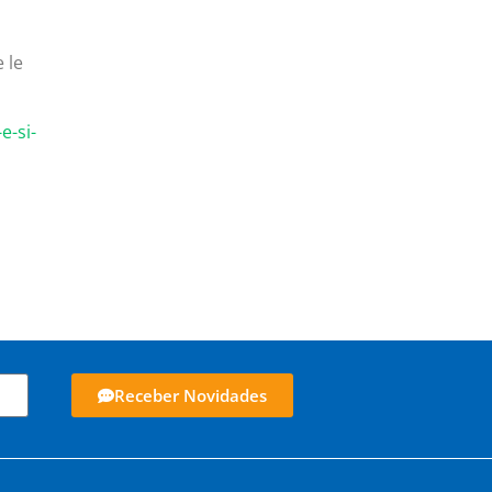
 le
e-si-
Receber Novidades