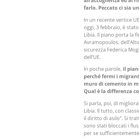
all’accoglienza ed al r
farlo. Peccato ci sia 
In un recente vertice UE
oggi, 3 febbraio, è stat
Libia. Il piano porta l
Avramopoulos, dell’Alto 
sicurezza Federica Mogh
dell’UE.
In poche parole,
il pian
perché fermi i migrant
muro di cemento in mar
Qual è la differenza 
Si parla, poi, di miglior
Libia. Il tutto, con cla
il diritto di asilo”. Si t
sono stati bloccati i flu
per se sufficientemente 