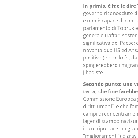
In primis, è facile dir
governo riconosciuto di 
e non è capace di contr
parlamento di Tobruk e 
generale Haftar, sostenu
significativa del Paese; 
novanta quali IS ed Ans
positivo (e non lo è), 
spingerebbero i migranti
jihadiste.
Secondo punto: una vol
terra, che fine farebb
Commissione Europea giu
diritti umani”, e che l’
campi di concentramento
lager di stampo nazista.
in cui riportare i migra
“miglioramenti”) è grav