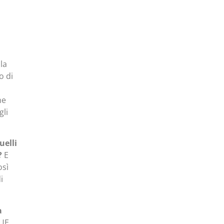
la
o di
ne
gli
uelli
?
E
osì
i
a
UE,