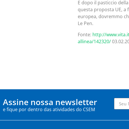
E dopo il pasticcio della
questa proposta UE, a fi
europea, dovremmo chied
Le Pen.
Fonte:
http://www.vita.
allinea/142320/
03.02.2
Assine nossa newsletter
e fique por dentro das atividades do CSEM