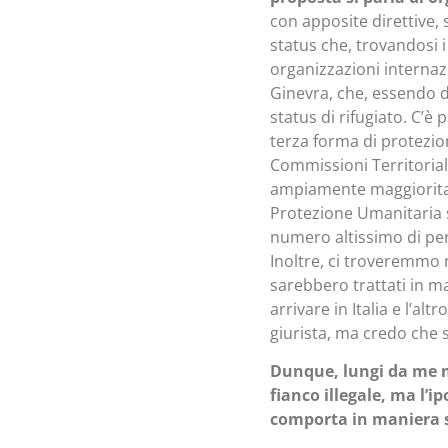
con apposite direttive, 
status che, trovandosi i
organizzazioni internazi
Ginevra, che, essendo da
status di rifugiato. C’è
terza forma di protezion
Commissioni Territorial
ampiamente maggioritar
Protezione Umanitaria 
numero altissimo di per
Inoltre, ci troveremmo ne
sarebbero trattati in m
arrivare in Italia e l’al
giurista, ma credo che 
Dunque, lungi da me m
fianco illegale, ma l’ip
comporta in maniera s