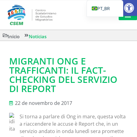
Barra de Fe
PT_BR
EN
IT
LEITURAS 
Início
Notícias
ES
MIGRANTI ONG E
TRAFFICANTI: IL FACT-
CHECKING DEL SERVIZIO
DI REPORT
22 de novembro de 2017
Si torna a parlare di Ong in mare, questa volta
a riaccendere le accuse è Report che, in un
servizio andato in onda lunedì sera promette