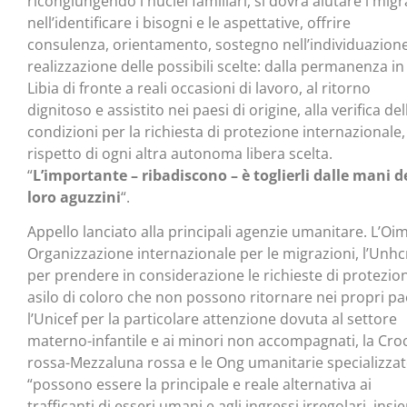
ricongiungendo i nuclei familiari, si dovrà aiutare i migr
nell’identificare i bisogni e le aspettative, offrire
consulenza, orientamento, sostegno nell’individuazion
realizzazione delle possibili scelte: dalla permanenza in
Libia di fronte a reali occasioni di lavoro, al ritorno
dignitoso e assistito nei paesi di origine, alla verifica del
condizioni per la richiesta di protezione internazionale,
rispetto di ogni altra autonoma libera scelta.
“
L’importante – ribadiscono – è toglierli dalle mani d
loro aguzzini
“.
Appello lanciato alla principali agenzie umanitare. L’Oim
Organizzazione internazionale per le migrazioni, l’Unhc
per prendere in considerazione le richieste di protezio
asilo di coloro che non possono ritornare nei propri pa
l’Unicef per la particolare attenzione dovuta al settore
materno-infantile e ai minori non accompagnati, la Cro
rossa-Mezzaluna rossa e le Ong umanitarie specializzat
“possono essere la principale e reale alternativa ai
trafficanti di esseri umani e agli ingressi irregolari, ins