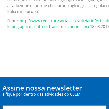
all’adozione di norme che aprano agli ingressi regolari 
Italia e in Europa”
Fonte:
http://www.redattoresociale.it/Notiziario/Artico
le-ong-aprire-centri-di-transito-sicuri-in-Libia
18.08.201
Assine nossa newsletter
e fique por dentro das atividades do CSEM