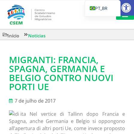
Barra de Fe
PT_BR
EN
IT
LEITURAS 
Início
Notícias
ES
MIGRANTI: FRANCIA,
SPAGNA, GERMANIA E
BELGIO CONTRO NUOVI
PORTI UE
7 de julho de 2017
Nel vertice di Tallinn dopo Francia e
Spagna, anche Germania e Belgio si oppongono
all’apertura di altri porti Ue, come invece proposto