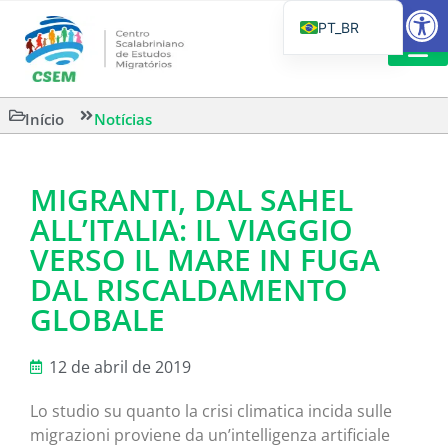
Barra de Fe
PT_BR
EN
IT
LEITURAS 
Início
Notícias
ES
MIGRANTI, DAL SAHEL
ALL’ITALIA: IL VIAGGIO
VERSO IL MARE IN FUGA
DAL RISCALDAMENTO
GLOBALE
12 de abril de 2019
Lo studio su quanto la crisi climatica incida sulle
migrazioni proviene da un’intelligenza artificiale