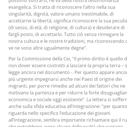
possono sottrarsi, ne va della nostra testimonianza
evangelica. Si tratta di riconoscere l’altro nella sua
singolarità, dignità, valore umano inestimabile, di
accettarne la libertà; significa riconoscere la sua peculia
(di sesso, di età, di religione, di cultura) e desiderare di
fargli posto, di accettarlo. Tutto ciò senza rinnegare la
nostra cultura e le nostre tradizioni, ma riconoscendo 
ve ne sono altre ugualmente degne”.
Per la Commissione della Cei, “il primo diritto è quello d
non dover essere costretti a lasciare la propria terra – s
legge ancora nel documento -. Per questo appare anco
più urgente impegnarsi anche nei Paesi di origine dei
migranti, per porre rimedio ad alcuni dei fattori che ne
motivano la partenza e per ridurre la forte disuguaglia
economica e sociale oggi esistente”. La lettera si soffe
anche sulla sfida educativa all’integrazione: “per quant
riguarda nello specifico l’educazione dei giovani
all’integrazione, sembra importante richiamare qui il r
che potrebbero avere alcune delle realtà che ruotano