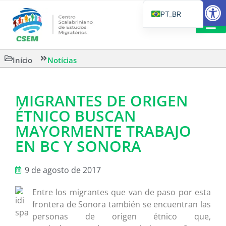
Barra de Fe
PT_BR
EN
IT
CSEM EM FOCO
LEITURAS 
Início
Notícias
ES
MIGRANTES DE ORIGEN
ÉTNICO BUSCAN
MAYORMENTE TRABAJO
EN BC Y SONORA
9 de agosto de 2017
Entre los migrantes que van de paso por esta
frontera de Sonora también se encuentran las
personas de origen étnico que,