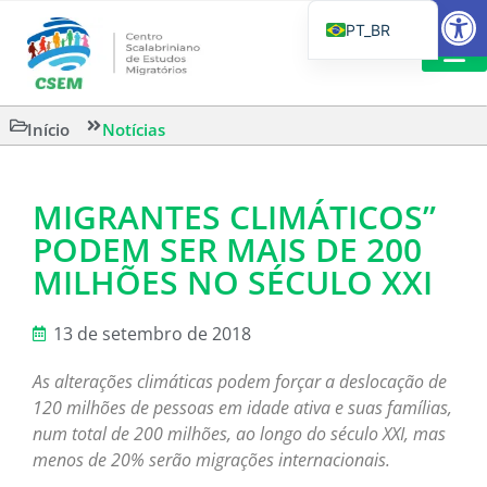
Barra de Fe
PT_BR
EN
IT
CSEM EM FOCO
LEITURAS 
Início
Notícias
ES
MIGRANTES CLIMÁTICOS”
PODEM SER MAIS DE 200
MILHÕES NO SÉCULO XXI
13 de setembro de 2018
As alterações climáticas podem forçar a deslocação de
120 milhões de pessoas em idade ativa e suas famílias,
num total de 200 milhões, ao longo do século XXI, mas
menos de 20% serão migrações internacionais.