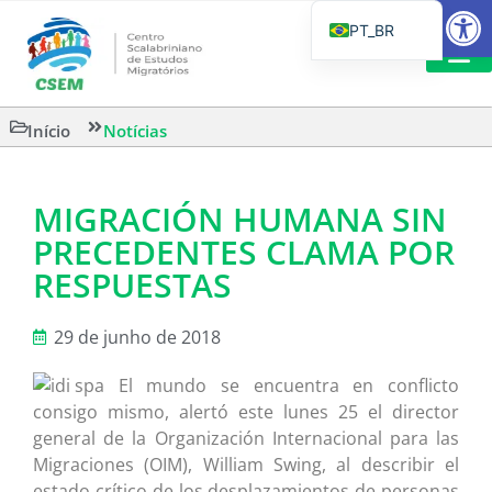
Barra de Fe
PT_BR
EN
IT
LEITURAS 
Início
Notícias
ES
MIGRACIÓN HUMANA SIN
PRECEDENTES CLAMA POR
RESPUESTAS
29 de junho de 2018
El mundo se encuentra en conflicto
consigo mismo, alertó este lunes 25 el director
general de la Organización Internacional para las
Migraciones (OIM), William Swing, al describir el
estado crítico de los desplazamientos de personas