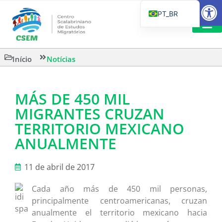
Barra de Fe
PT_BR
EN
IT
LEITURAS 
Início
Notícias
ES
MÁS DE 450 MIL
MIGRANTES CRUZAN
TERRITORIO MEXICANO
ANUALMENTE
11 de abril de 2017
Cada año más de 450 mil personas,
principalmente centroamericanas, cruzan
anualmente el territorio mexicano hacia