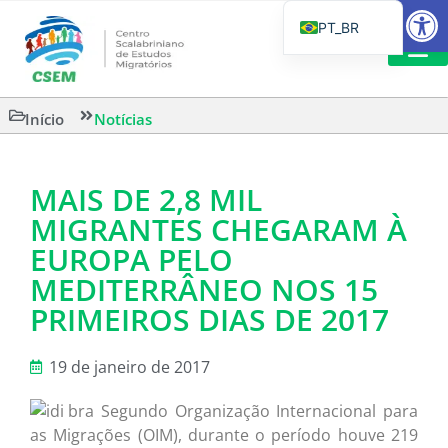
Barra de Fe
PT_BR
EN
IT
LEITURAS 
Início
Notícias
ES
MAIS DE 2,8 MIL
MIGRANTES CHEGARAM À
EUROPA PELO
MEDITERRÂNEO NOS 15
PRIMEIROS DIAS DE 2017
19 de janeiro de 2017
Segundo Organização Internacional para
as Migrações (OIM), durante o período houve 219