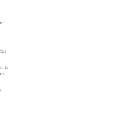
mil
 dos
al da
om
s