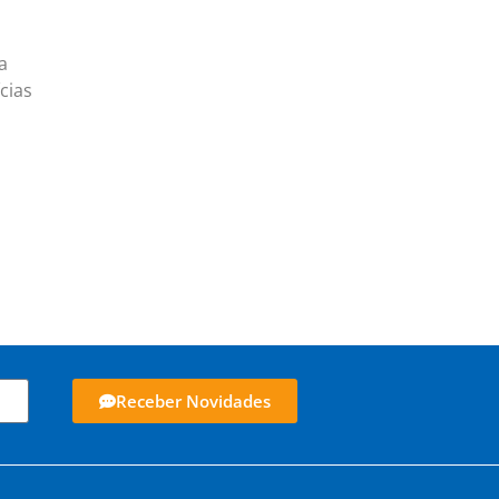
a
cias
Receber Novidades