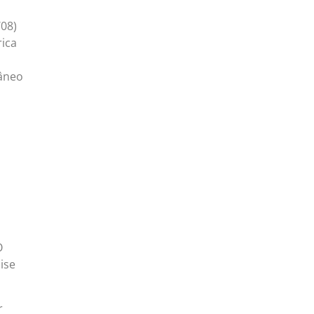
/08)
rica
râneo
O
ise
r