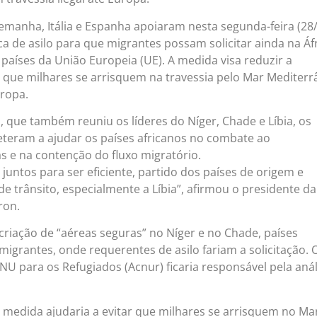
lemanha, Itália e Espanha apoiaram nesta segunda-feira (28
 de asilo para que migrantes possam solicitar ainda na Áf
países da União Europeia (UE). A medida visa reduzir a
ar que milhares se arrisquem na travessia pelo Mar Mediter
uropa.
 que também reuniu os líderes do Níger, Chade e Líbia, os
eram a ajudar os países africanos no combate ao
 e na contenção do fluxo migratório.
juntos para ser eficiente, partido dos países de origem e
e trânsito, especialmente a Líbia”, afirmou o presidente da
ron.
criação de “aéreas seguras” no Níger e no Chade, países
 migrantes, onde requerentes de asilo fariam a solicitação. 
U para os Refugiados (Acnur) ficaria responsável pela anál
medida ajudaria a evitar que milhares se arrisquem no Ma