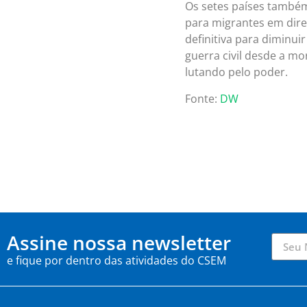
Os setes países também 
para migrantes em dire
definitiva para diminuir
guerra civil desde a m
lutando pelo poder.
Fonte:
DW
Assine nossa newsletter
e fique por dentro das atividades do CSEM