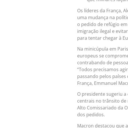
Os líderes da França, A
uma mudança na política
o pedido de refúgio em 
imigração ilegal e evit
para tentar chegar à E
Na minicúpula em Paris,
europeus se compromet
contrabando de pessoas
“Todos precisamos agir 
passando pelos países d
França, Emmanuel Mac
O presidente sugeriu a 
centrais no trânsito de
Alto Comissariado da ON
dos pedidos.
Macron destacou que a 