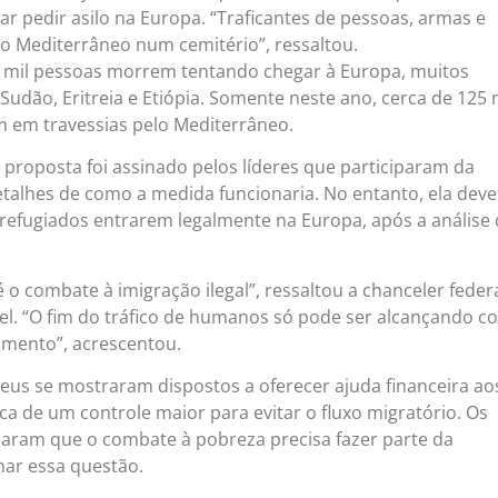
r pedir asilo na Europa. “Traficantes de pessoas, armas e
 Mediterrâneo num cemitério”, ressaltou.
4 mil pessoas morrem tentando chegar à Europa, muitos
 Sudão, Eritreia e Etiópia. Somente neste ano, cerca de 125 
m em travessias pelo Mediterrâneo.
 proposta foi assinado pelos líderes que participaram da
etalhes de como a medida funcionaria. No entanto, ela deve
refugiados entrarem legalmente na Europa, após a análise
 o combate à imigração ilegal”, ressaltou a chanceler feder
l. “O fim do tráfico de humanos só pode ser alcançando c
imento”, acrescentou.
eus se mostraram dispostos a oferecer ajuda financeira ao
ca de um controle maior para evitar o fluxo migratório. Os
acaram que o combate à pobreza precisa fazer parte da
nar essa questão.