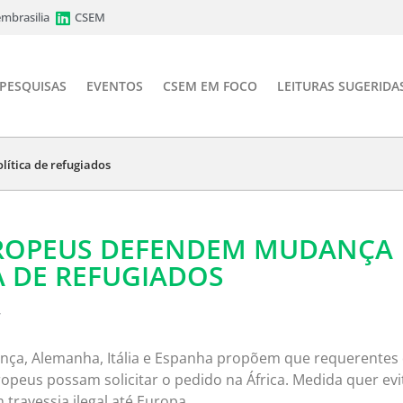
mbrasilia
CSEM
PESQUISAS
EVENTOS
CSEM EM FOCO
LEITURAS SUGERIDA
ítica de refugiados
UROPEUS DEFENDEM MUDANÇA
A DE REFUGIADOS
7
ança, Alemanha, Itália e Espanha propõem que requerentes
ropeus possam solicitar o pedido na África. Medida quer evi
travessia ilegal até Europa.