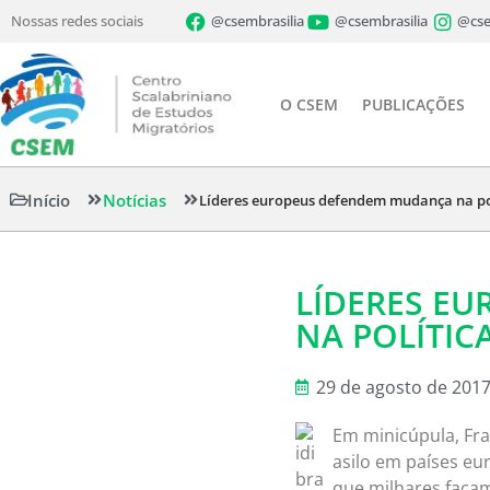
Nossas redes sociais
@csembrasilia
@csembrasilia
@cse
O CSEM
PUBLICAÇÕES
Início
Notícias
Líderes europeus defendem mudança na pol
LÍDERES E
NA POLÍTIC
29 de agosto de 201
Em minicúpula, Fr
asilo em países eu
que milhares façam 