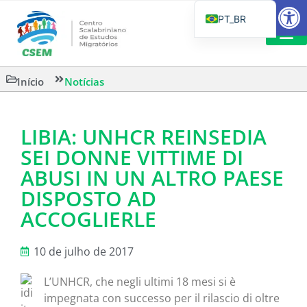
Barra de Fe
PT_BR
EN
IT
LEITURAS 
Início
Notícias
ES
LIBIA: UNHCR REINSEDIA
SEI DONNE VITTIME DI
ABUSI IN UN ALTRO PAESE
DISPOSTO AD
ACCOGLIERLE
10 de julho de 2017
L’UNHCR, che negli ultimi 18 mesi si è
impegnata con successo per il rilascio di oltre