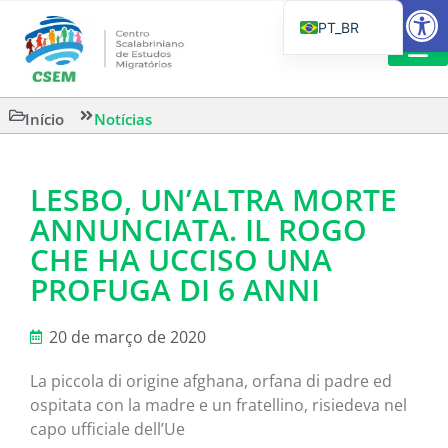
Barra de Fe
PT_BR
EN
IT
LEITURAS 
Início
Notícias
ES
LESBO, UN’ALTRA MORTE
ANNUNCIATA. IL ROGO
CHE HA UCCISO UNA
PROFUGA DI 6 ANNI
20 de março de 2020
La piccola di origine afghana, orfana di padre ed
ospitata con la madre e un fratellino, risiedeva nel
capo ufficiale dell’Ue