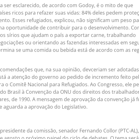
a ser esclarecido, de acordo com Godoy, é o mito de que
íses ricos para refazer suas vidas: 84% deles pedem prote
nto. Esses refugiados, explicou, não significam um peso pa
ma oportunidade de contribuir para o desenvolvimento. C
os sírios que ajudam o país a exportar carne, trabalhando
ociações ou orientando as fazendas interessadas em segu
termina se uma comida ou bebida está de acordo com as re
 recomendações que, na sua opinião, devceriam ser adotadas
 está a atenção do governo ao pedido de incremento feito pe
ara o Comitê Nacional para Refugiados. Ao Congresso, ele p
o do Brasil à Convenção da ONU dos direitos dos trabalhado
iares, de 1990. A mensagem de aprovação da convenção já f
e aguarda a aprovação do Legislativo.
o presidente da comissão, senador Fernando Collor (PTC-AL),
e agosto o próximo painel do ciclo de debates. O tema será