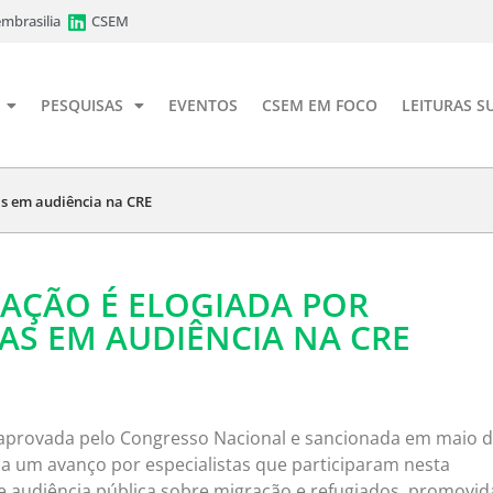
mbrasilia
CSEM
PESQUISAS
EVENTOS
CSEM EM FOCO
LEITURAS S
as em audiência na CRE
RAÇÃO É ELOGIADA POR
TAS EM AUDIÊNCIA NA CRE
 aprovada pelo Congresso Nacional e sancionada em maio d
da um avanço por especialistas que participaram nesta
de audiência pública sobre migração e refugiados, promovid