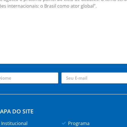
es internacionais: o Brasil como ator global”.
APA DO SITE
Institucional
Programa