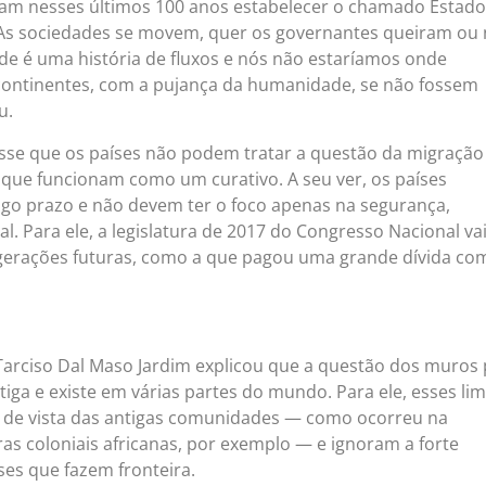
ram nesses últimos 100 anos estabelecer o chamado Estado
 As sociedades se movem, quer os governantes queiram ou 
de é uma história de fluxos e nós não estaríamos onde
continentes, com a pujança da humanidade, se não fossem
u.
sse que os países não podem tratar a questão da migração
s que funcionam como um curativo. A seu ver, os países
go prazo e não devem ter o foco apenas na segurança,
l. Para ele, a legislatura de 2017 do Congresso Nacional va
 gerações futuras, como a que pagou uma grande dívida co
o Tarciso Dal Maso Jardim explicou que a questão dos muros
tiga e existe em várias partes do mundo. Para ele, esses lim
nto de vista das antigas comunidades — como ocorreu na
ras coloniais africanas, por exemplo — e ignoram a forte
ses que fazem fronteira.