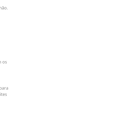
não.
i
m os
 para
ites