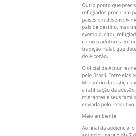
Outro ponto que precis
refugiados procuram pa
países em desenvolvime
país de destino, mas u
exemplo, citou refugiad
como tradutores em neg
tradição Halal, que de
do Alcorão.
O oficial da Acnur fez
pelo Brasil. Entre elas
Ministério da Justiça p
a ratificação da adesã
migrantes e seus famil
enviada pelo Executivo 
Meio ambiente
Ao final da audiência, 
anunciou para o dia 7 d