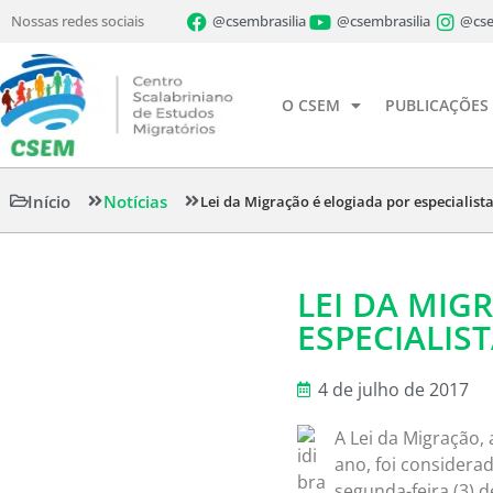
Nossas redes sociais
@csembrasilia
@csembrasilia
@cse
O CSEM
PUBLICAÇÕES
Início
Notícias
Lei da Migração é elogiada por especialist
LEI DA MIG
ESPECIALIS
4 de julho de 2017
A Lei da Migração,
ano, foi considera
segunda-feira (3) 