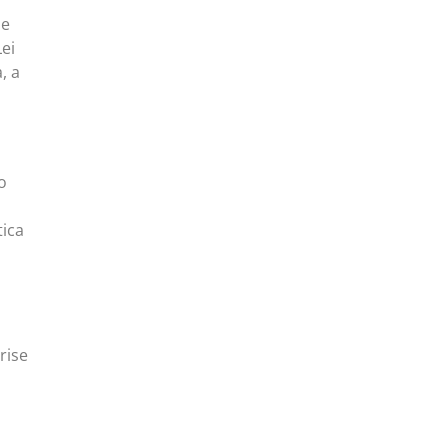
ue
ei
, a
o
tica
rise
a