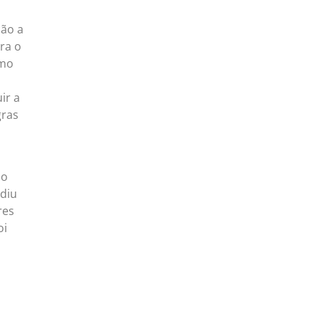
ção a
ra o
omo
ir a
gras
lo
ediu
res
oi