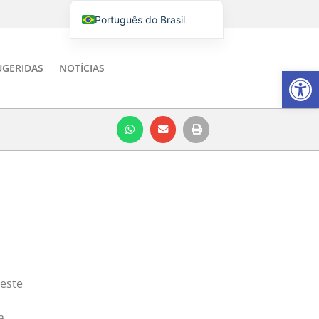
Português do Brasil
English
Italiano
UGERIDAS
NOTÍCIAS
Barra de Fe
Español
este
a