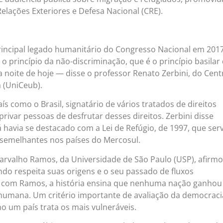
elações Exteriores e Defesa Nacional (CRE).
principal legado humanitário do Congresso Nacional em 2017
 o princípio da não-discriminação, que é o princípio basilar
a noite de hoje — disse o professor Renato Zerbini, do Cent
a (UniCeub).
ís como o Brasil, signatário de vários tratados de direitos
ivar pessoas de desfrutar desses direitos. Zerbini disse
á havia se destacado com a Lei de Refúgio, de 1997, que ser
semelhantes nos países do Mercosul.
arvalho Ramos, da Universidade de São Paulo (USP), afirm
ndo respeita suas origens e o seu passado de fluxos
o com Ramos, a história ensina que nenhuma nação ganhou
humana. Um critério importante de avaliação da democraci
mo um país trata os mais vulneráveis.