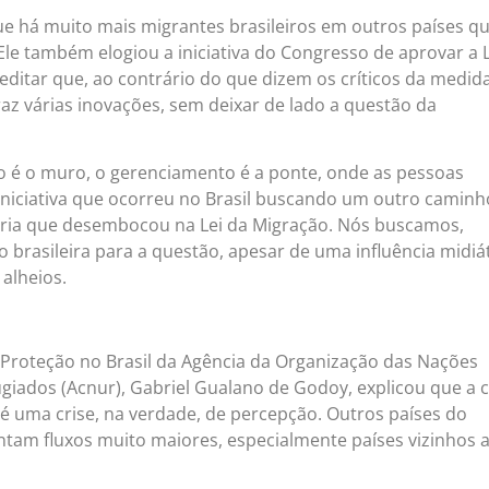
e há muito mais migrantes brasileiros em outros países q
 Ele também elogiou a iniciativa do Congresso de aprovar a L
editar que, ao contrário do que dizem os críticos da medida
raz várias inovações, sem deixar de lado a questão da
 é o muro, o gerenciamento é a ponte, onde as pessoas
iniciativa que ocorreu no Brasil buscando um outro caminh
ória que desembocou na Lei da Migração. Nós buscamos,
 brasileira para a questão, apesar de uma influência midiá
alheios.
e Proteção no Brasil da Agência da Organização das Nações
giados (Acnur), Gabriel Gualano de Godoy, explicou que a c
 é uma crise, na verdade, de percepção. Outros países do
ntam fluxos muito maiores, especialmente países vizinhos 