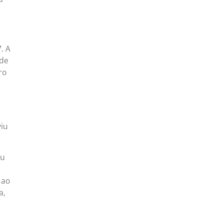
. A
 de
ro
viu
ou
 ao
a,