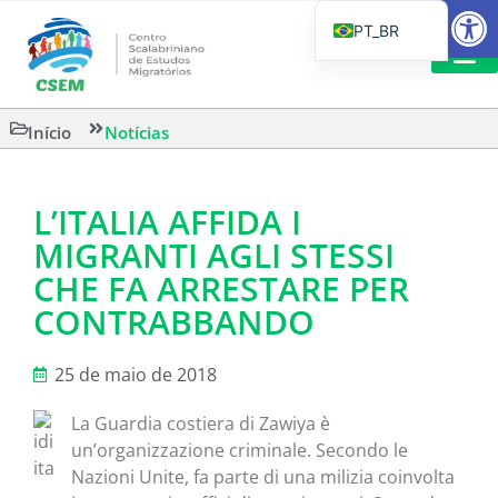
Barra de Fe
PT_BR
EN
IT
LEITURAS 
Início
Notícias
ES
L’ITALIA AFFIDA I
MIGRANTI AGLI STESSI
CHE FA ARRESTARE PER
CONTRABBANDO
25 de maio de 2018
La Guardia costiera di Zawiya è
un’organizzazione criminale. Secondo le
Nazioni Unite, fa parte di una milizia coinvolta