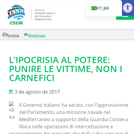
Barra de F
PT_BR
EN
IT
LEITURAS 
Início
Notícias
ES
L’IPOCRISIA AL POTERE:
PUNIRE LE VITTIME, NON I
CARNEFICI
3 de agosto de 2017
Il Governo italiano ha varato, con l’approvazione
del Parlamento, una missione navale nel
Mediterraneo a supporto della Guardia Costiera
libica nelle operazioni di intercettazione e
respingimento dei migranti che dalla Libia cercano di