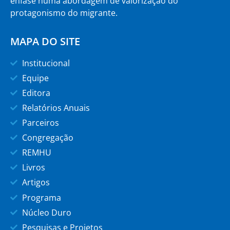
ênfase numa abordagem de valorização do
protagonismo do migrante.
MAPA DO SITE
Institucional
Equipe
Editora
Relatórios Anuais
Parceiros
Congregação
REMHU
Livros
Artigos
Programa
Núcleo Duro
Pesquisas e Projetos